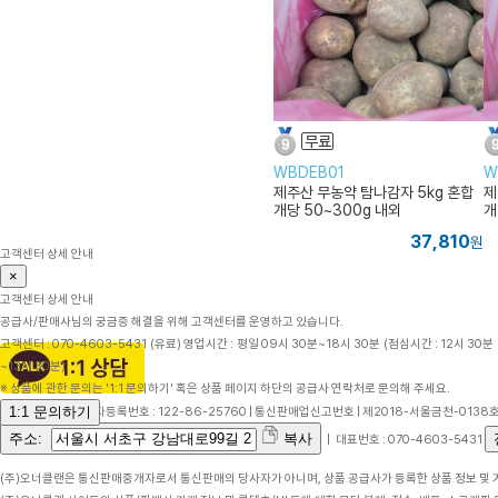
WBDEB01
W
제주산 무농약 탐나감자 5kg 혼합
제
개당 50~300g 내외
개
37,810
원