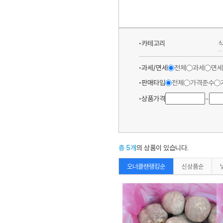
카테고리
과세/면세
전체
과세
면세
판매타입
전체
가격준수
상품가격
~
총
5
개
의 상품이 있습니다.
오너클랜랭킹순
신상품순