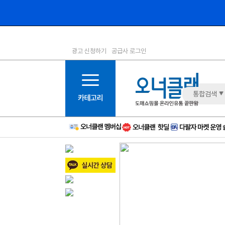
광고 신청하기
공급사 로그인
1등급
11등급
2등급
12등급
3등급
13등급
통합검색
4등급
14등급
5등급
15등급
6등급
16등급
7등급
17등급
8등급
신규
9등급
주의
10등급
BAD