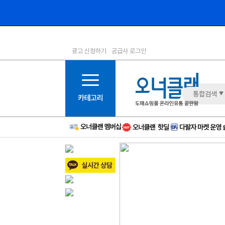
광고 신청하기
공급사 로그인
1등급
11등급
2등급
12등급
3등급
13등급
통합검색
4등급
14등급
5등급
15등급
6등급
16등급
7등급
17등급
8등급
신규
9등급
주의
10등급
BAD