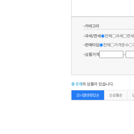
카테고리
과세/면세
전체
과세
면세
판매타입
전체
가격준수
상품가격
~
총
0
개
의 상품이 있습니다.
오너클랜랭킹순
신상품순