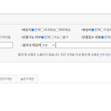
배송지
전체
국내배송
해외배송
배송비
전체
무료
가격자율
반품가능 여부
전체
가능
불가
반품접수 유형
전체
결과내 재검색
품/단종 상품은 노출되지 않습니다. 최근 3개월 이내 품/단종 상품은
[
여기
]
서
낮은가격순
높은가격순