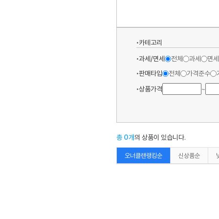
카테고리
과세/면세
전체
과세
면세
판매타입
전체
가격준수
상품가격
~
총
0
개
의 상품이 있습니다.
오너클랜랭킹순
신상품순