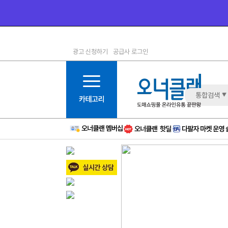
광고 신청하기
공급사 로그인
1등급
11등급
2등급
12등급
3등급
13등급
통합검색
4등급
14등급
5등급
15등급
6등급
16등급
7등급
17등급
8등급
신규
9등급
주의
10등급
BAD