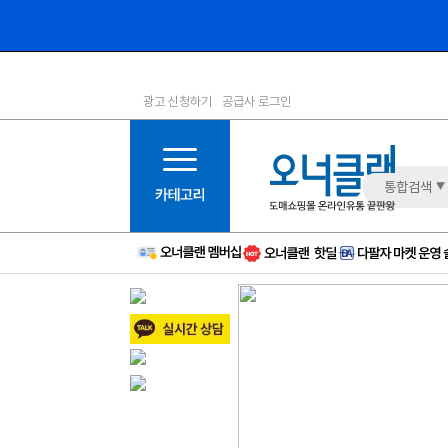
광고 신청하기
공급사 로그인
1등급
11등급
2등급
12등급
3등급
13등급
통합검색
4등급
14등급
5등급
15등급
6등급
16등급
7등급
17등급
8등급
신규
9등급
주의
10등급
BAD