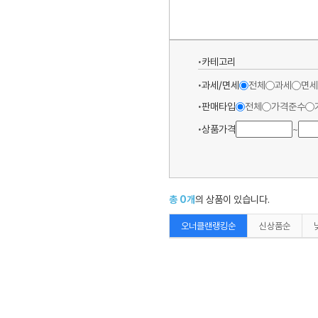
카테고리
과세/면세
전체
과세
면세
판매타입
전체
가격준수
상품가격
~
총
0
개
의 상품이 있습니다.
오너클랜랭킹순
신상품순