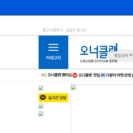
광고 신청하기
공급사 로그인
1등급
11등급
2등급
12등급
3등급
13등급
통합검색
4등급
14등급
5등급
15등급
6등급
16등급
7등급
17등급
8등급
신규
9등급
주의
10등급
BAD