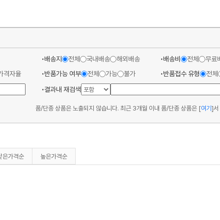
배송지
전체
국내배송
해외배송
배송비
전체
무료
가격자율
반품가능 여부
전체
가능
불가
반품접수 유형
전체
결과내 재검색
품/단종 상품은 노출되지 않습니다. 최근 3개월 이내 품/단종 상품은
[
여기
]
서
낮은가격순
높은가격순