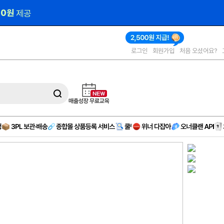
00원 
제공
로그인
회원가입
처음 오셨어요?