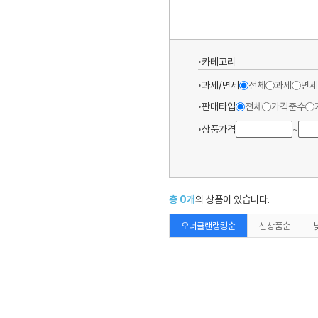
카테고리
과세/면세
전체
과세
면세
판매타입
전체
가격준수
상품가격
~
총
0
개
의 상품이 있습니다.
오너클랜랭킹순
신상품순