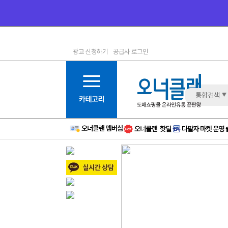
광고 신청하기
공급사 로그인
1등급
11등급
2등급
12등급
3등급
13등급
통합검색
4등급
14등급
5등급
15등급
6등급
16등급
7등급
17등급
8등급
신규
9등급
주의
10등급
BAD