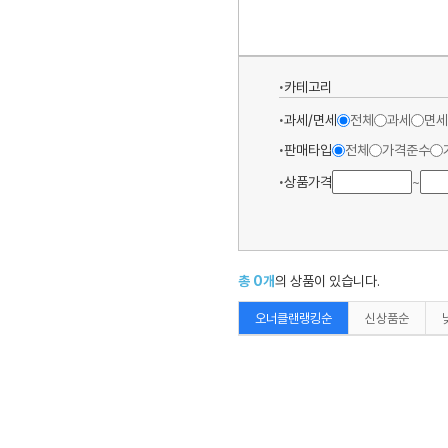
카테고리
과세/면세
전체
과세
면세
판매타입
전체
가격준수
상품가격
~
총
0
개
의 상품이 있습니다.
오너클랜랭킹순
신상품순