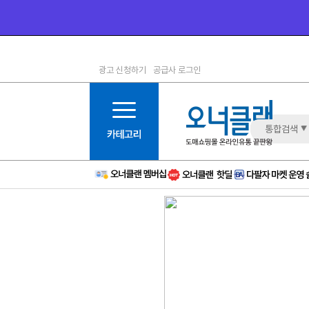
광고 신청하기
공급사 로그인
1등급
11등급
2등급
12등급
3등급
13등급
통합검색
4등급
14등급
5등급
15등급
6등급
16등급
7등급
17등급
8등급
신규
9등급
주의
10등급
BAD