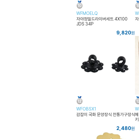
WFMOELQ
W
자야정밀드라이버세트 4X100
자
JDS 34P
9,820
원
WFOBSX1
W
감잡이 국화 문양장식 전통가구장식
혜
키
기
2,480
원