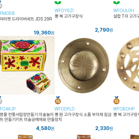
WFOY8ZI
WFOUL0H
FMOEIE
뽕 복 고가구장식
설합 T자 고가
야라쳇 드라이버세트 JDS 29R
2,790
원
19,360
원
FOAKJP
WFODFLD
WFOBOHP
명몰 전통서랍장만들기 미술놀이
뽕 원 고가구장식 소품 부자재 잠금
뽕 복 고가구장
트 만들기키트 미술공예재료 만들
장치
재료세트 만들기놀이
4,580
2,330
원
원