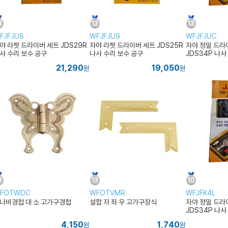
FJFJU8
WFJFJU9
WFJFJUC
야 라쳇 드라이버 세트 JDS29R
자야 라쳇 드라이버 세트 JDS25R
자야 정밀 드라이
사 수리 보수 공구
나사 수리 보수 공구
JDS34P 나사
21,290
19,050
원
원
FOTWDC
WFOTVMR
WFJFK4L
나비경첩 대 소 고가구경첩
설합 자 좌 우 고가구장식
자야 정밀 드라이
JDS34P 나사
4,150
1,740
원
원