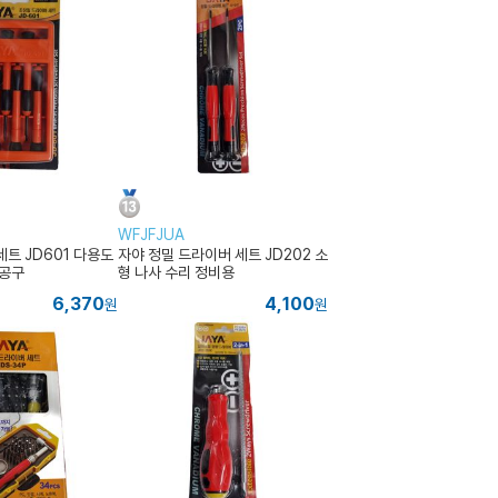
WFJFJUA
트 JD601 다용도
자야 정밀 드라이버 세트 JD202 소
 공구
형 나사 수리 정비용
6,370
4,100
원
원