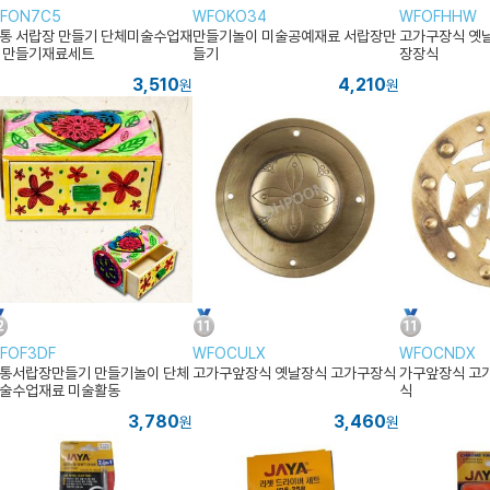
FON7C5
WFOKO34
WFOFHHW
통 서랍장 만들기 단체미술수업재
만들기놀이 미술공예재료 서랍장만
고가구장식 옛
 만들기재료세트
들기
장장식
3,510
4,210
원
원
FOF3DF
WFOCULX
WFOCNDX
통서랍장만들기 만들기놀이 단체
고가구앞장식 옛날장식 고가구장식
가구앞장식 고
술수업재료 미술활동
식
3,780
3,460
원
원