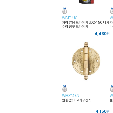
WFJFJUG
W
자야 양용 드라이버 JD2-150 나사
자
수리 공구 드라이버
나
4,430
원
WFOY43N
W
원경첩2 1 고가구장식
불
4,150
원