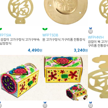
FPTSIA
WFPTSDB
WFPHN1H
 감잡이 고가구장식 고가구부속
원 고가구장식 가구리폼 전통장식
감잡이 복 고가
납장장식
구리폼 전통장
4,490
3,240
원
원