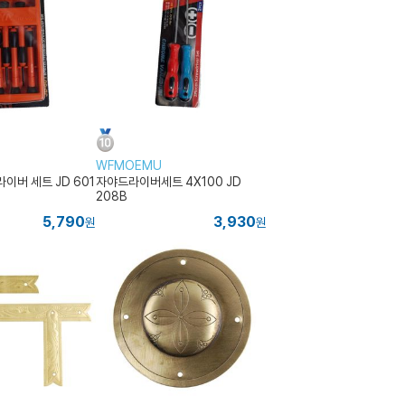
WFMOEMU
이버 세트 JD 601
자야드라이버세트 4X100 JD
208B
5,790
3,930
원
원