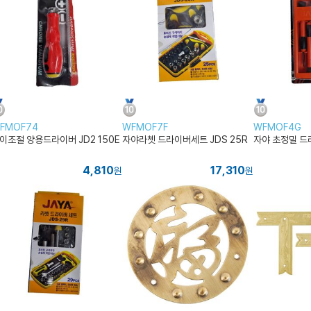
FMOF74
WFMOF7F
WFMOF4G
이조절 양용드라이버 JD2 150E
자야라쳇 드라이버세트 JDS 25R
자야 초정밀 드라
4,810
17,310
원
원