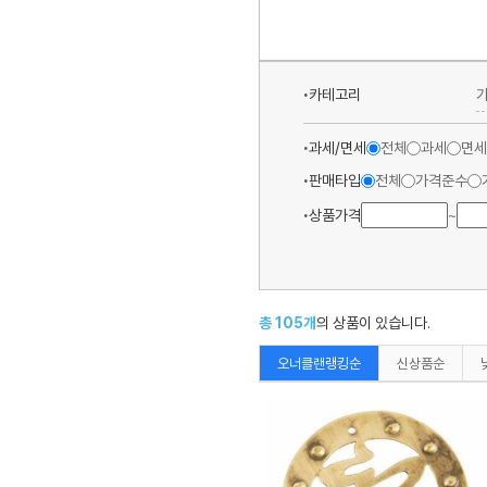
카테고리
과세/면세
전체
과세
면세
판매타입
전체
가격준수
상품가격
~
총
105
개
의 상품이 있습니다.
오너클랜랭킹순
신상품순