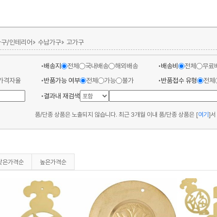
가구/인테리어
수납가구
고가구
배송지
전체
국내배송
해외배송
배송비
전체
무료
가격자율
반품가능 여부
전체
가능
불가
반품접수 유형
전체
결과내 재검색
품/단종 상품은 노출되지 않습니다. 최근 3개월 이내 품/단종 상품은
[
여기
]
서
낮은가격순
높은가격순