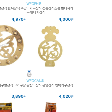
WFOFHIB
날장식 한옥장식 수납
고가구장식 전통장식소품 빈티지가
구 빈티지장식
4,970
4,000
원
원
WFOCMUK
가구앞장식 고가구장
감잡이장식 문양장식 엔틱가구장식
3,890
4,020
원
원