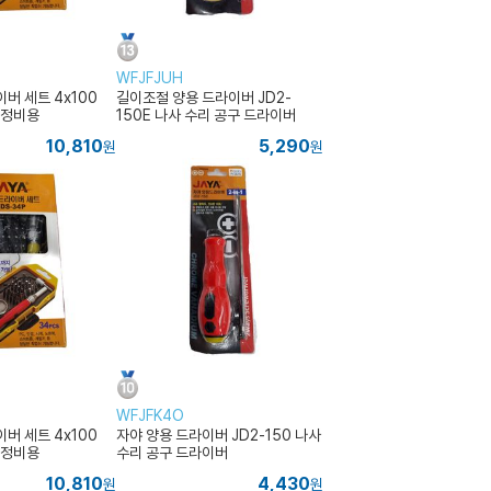
WFJFJUH
버 세트 4x100
길이조절 양용 드라이버 JD2-
 정비용
150E 나사 수리 공구 드라이버
10,810
5,290
원
원
WFJFK4O
버 세트 4x100
자야 양용 드라이버 JD2-150 나사
 정비용
수리 공구 드라이버
10,810
4,430
원
원