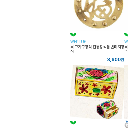
WFPTU6L
W
복 고가구장식 전통장식품 빈티지장
복
식
수
3,600
원