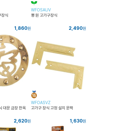
WFOSAUV
구장식
뽕 원 고가구장식
1,860
2,490
원
원
WFOASVZ
식 대문 금장 한옥
고가구 장식 고정 설치 문짝
2,620
1,630
원
원