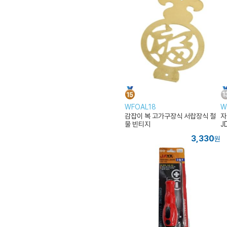
WFOAL18
W
감잡이 복 고가구장식 서랍장식 철
자
물 빈티지
J
3,330
원