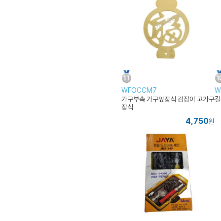
WFOCCM7
W
가구부속 가구앞장식 감잡이 고가구
길
장식
4,750
원