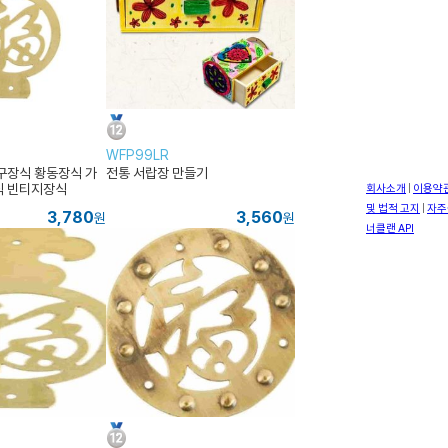
WFP99LR
구장식 황동장식 가
전통 서랍장 만들기
식 빈티지장식
3,780
3,560
원
원