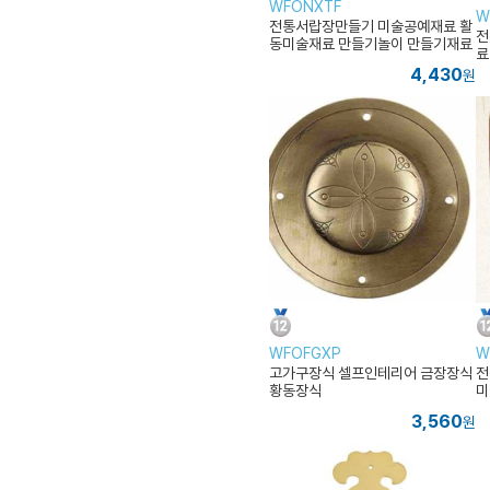
WFONXTF
W
전통서랍장만들기 미술공예재료 활
전
동미술재료 만들기놀이 만들기재료
료
세트 미술만들기수업 미술활동 미술
4,430
원
놀
WFOFGXP
W
고가구장식 셀프인테리어 금장장식
전
황동장식
미
3,560
원