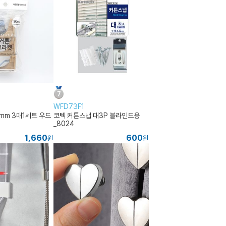
WFD73F1
mm 3매1세트 우드
코텍 커튼스냅 대3P 블라인드용
_8024
1,660
600
원
원