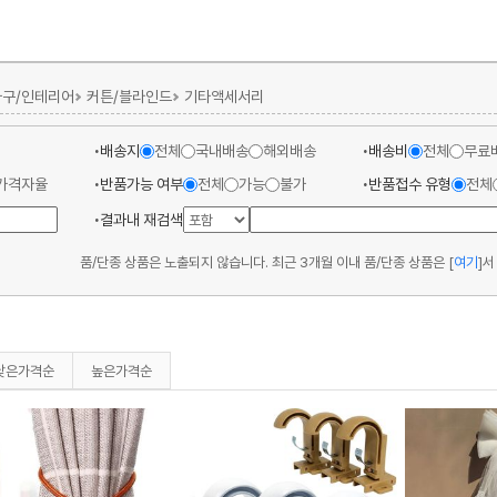
가구/인테리어
커튼/블라인드
기타액세서리
배송지
전체
국내배송
해외배송
배송비
전체
무료
가격자율
반품가능 여부
전체
가능
불가
반품접수 유형
전체
결과내 재검색
품/단종 상품은 노출되지 않습니다. 최근 3개월 이내 품/단종 상품은
[
여기
]
서
낮은가격순
높은가격순