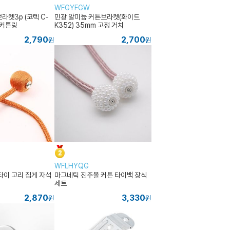
WFGYFGW
라켓3p (코텍 C-
민광 알미늄 커튼브라켓(화이트
 커튼링
K352) 35mm 고정 거치
2,790
2,700
원
원
WFLHYQG
타이 고리 집게 자석
마그네틱 진주볼 커튼 타이백 장식
세트
2,870
3,330
원
원