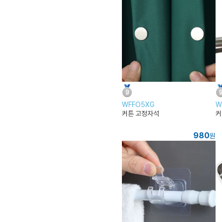
WFFO5XG
W
커튼 고정자석
커
980
원