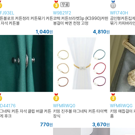
FJ93EL
W9B21F2
WFI740H
튼볼로프 커튼정리 커튼묶기 커튼
코텍 커튼브라켓3p (K3990)커텐
곰인형커튼집게
 자석 커튼볼
봉걸이 벽면 천정 고정
묶기 카피바라
1,040
4,810
원
원
D44176
WFMRWQ0
WFMRWQG
그네틱 커튼 자석 클립 버클 커튼
키밍 진주볼 마그네틱 커튼 타이백
키밍 매듭걸이 
게 후크
장식
품
770
3,670
원
원