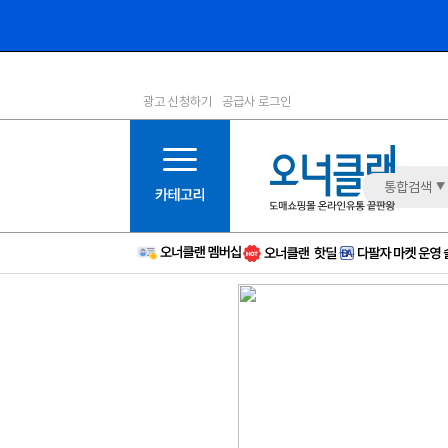
광고 신청하기
공급사 로그인
1등급
11등급
2등급
12등급
3등급
13등급
통합검색
4등급
14등급
5등급
15등급
6등급
16등급
7등급
17등급
8등급
신규
9등급
주의
10등급
BAD