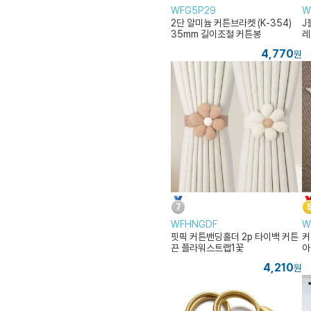
WFG5P29
W
2단 알미늄 커튼브라켓 (K-354)
J
35mm 길이조절 커튼봉
레
4,770
원
WFHNGDF
W
핏픽 커튼밴딩홀더 2p 타이백 커튼
커
끈 플라워스트랩1꽃
아
4,210
원