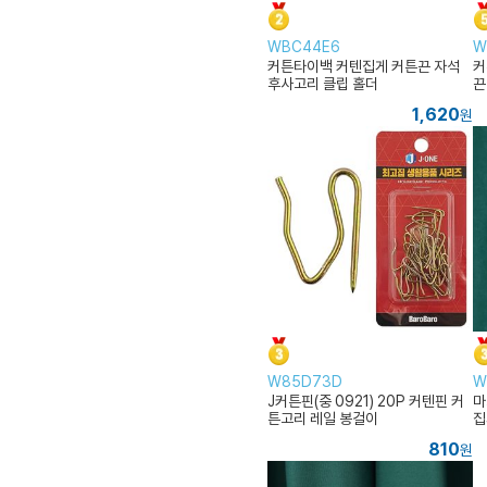
WBC44E6
W
커튼타이백 커텐집게 커튼끈 자석
커
후사고리 클립 홀더
끈
1,620
원
W85D73D
W
J커튼핀(중 0921) 20P 커텐핀 커
마
튼고리 레일 봉걸이
집
810
원