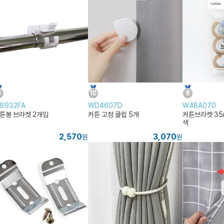
B932FA
WD4607D
W4BA070
튼봉 브라켓 2개입
커튼 고정 클립 5개
커튼브라켓 35
색
2,570
3,070
원
원