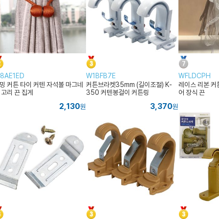
8AE1ED
W1BFB7E
WFLDCPH
밍 커튼 타이 커텐 자석볼 마그네
커튼브라켓35mm (길이조절) K-
레이스 리본 커
 고리 끈 집게
350 커텐봉걸이 커튼링
어 장식 끈
2,130
3,370
원
원