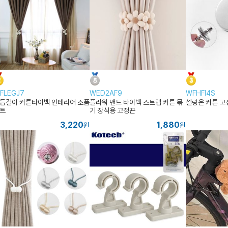
FLEGJ7
WED2AF9
WFHFI4S
듭걸이 커튼타이백 인테리어 소품
플라워 밴드 타이백 스트랩 커튼 묶
셀링온 커튼 고
트
기 장식용 고정끈
3,220
1,880
원
원