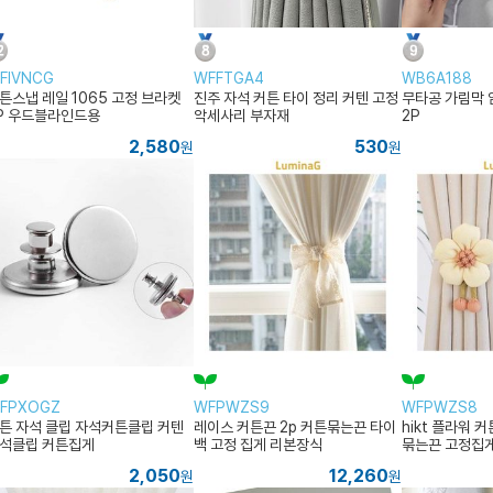
FIVNCG
WFFTGA4
WB6A188
튼스냅 레일 1065 고정 브라켓
진주 자석 커튼 타이 정리 커텐 고정
무타공 가림막 
P 우드블라인드용
악세사리 부자재
2P
2,580
530
원
원
FPXOGZ
WFPWZS9
WFPWZS8
튼 자석 클립 자석커튼클립 커텐
레이스 커튼끈 2p 커튼묶는끈 타이
hikt 플라워 
석클립 커튼집게
백 고정 집게 리본장식
묶는끈 고정집
2,050
12,260
원
원