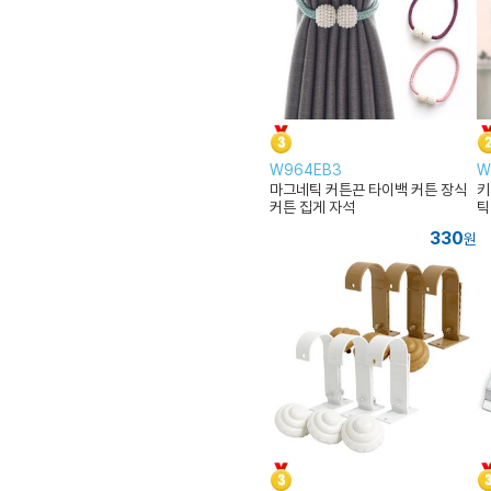
W964EB3
W
마그네틱 커튼끈 타이백 커튼 장식
키
커튼 집게 자석
틱
330
원