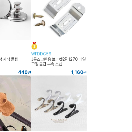
WFDDC56
정 자석 클립
J롤스크린용 브라켓2P 1270 레일
고정 클립 부속 스냅
440
1,160
원
원