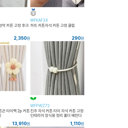
WFKAF3X
암막 커튼 고정 후크
하트 커튼자석 커튼 고정 클립
2,350
290
원
원
WFPWZ72
커튼끈 타이백 2p 커튼
진주 자석 커튼 타이 자석 커튼 고정
게
인테리어 장식용 정리 홀더 베란다
드레스 부자재 주방 거실 원형
13,910
1,110
원
원