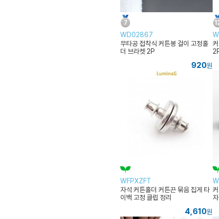
WD02867
W
무타공 접착식 커튼봉 걸이 고정홀
커
더 브라켓 2P
2
920
원
WFPXZFT
W
자석 커튼홀더 커튼끈 묶음 집게 타
커
이백 고정 클립 정리
자
4,610
원