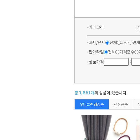
카테고리
과세/면세
전체
과세
면세
판매타입
전체
가격준수
상품가격
~
총
1,651
개
의 상품이 있습니다.
오너클랜랭킹순
신상품순