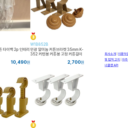
W1B852B
튼 타이백 2p 인테리
민광 알미늄 커튼브라켓 35mm K-
352 커텐봉 커튼봉 고정 커튼걸이
거치
10,490
2,700
원
원