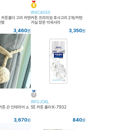
W9CA055
 커튼홀더 고리 커텐
커튼 프리미엄 후사고리 2개/커텐
인형
거실 창문 악세서리
3,460
3,350
원
원
WFGJOKL
커튼 끈 인테리어 소
SE 커튼 롤러 K-7932
3,670
840
원
원