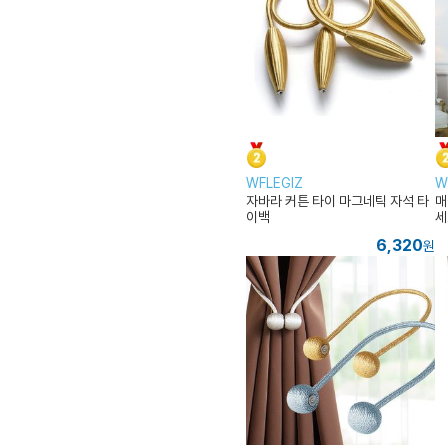
WFLEGIZ
W
자바라 커튼 타이 마그네틱 자석 타
매
이백
세
6,320
원