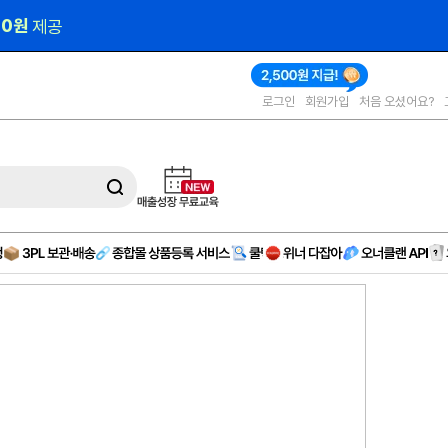
00원 
제공
로그인
회원가입
처음 오셨어요?