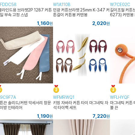
FDDC58
W1A110B
W7CE02C
블라인드용 브라켓2P 1287 커튼
민광 커튼브라켓 25mm K-347 커
길이조절 커튼브
일 부속 고정 스냅
튼걸이 커튼봉 커텐봉
6273) 커텐봉
1,160
2,020
원
원
9C9F7A
WFMRWQ1
WFLHYQF
튼끈 솔리드/커텐 악세서리 창문
키밍 자바라 커튼 타이 마그네틱 자
마그네틱 커튼 
이방 인테리어
석 타이백 세트
볼 끈
1,190
7,220
원
원