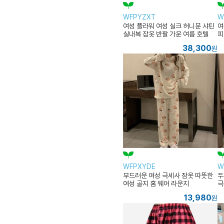
WFPYZXT
W
여성 플라워 여성 실크 허니문 샤틴
여
실내복 잠옷 반팔 가운 여름 호텔
피
라
38,300
원
WFPXYDE
W
부드러운 여성 극세사 잠옷 따뜻한
두
여성 골지 홈 웨어 라운지
극
13,980
원