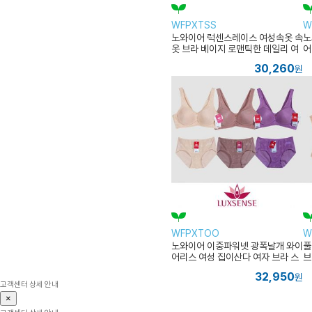
WFPXTSS
W
노와이어 럭센스레이스 여성속옷 속
노
옷 브라 베이지 로맨틱한 데일리 여
어
성 블랙
지
30,260
원
WFPXTOO
W
노와이어 이중파워넷 광폭날개 와이
풀
어리스 여성 집이산다 여자 브라 스
브
킨 여자속옷
32,950
원