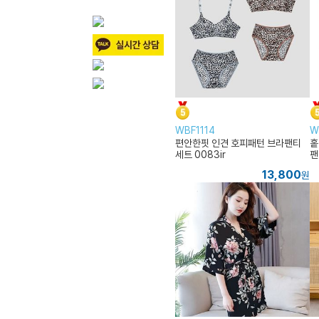
WBF1114
W
편안한핏 인견 호피패턴 브라팬티
홑
세트 0083ir
팬
13,800
원