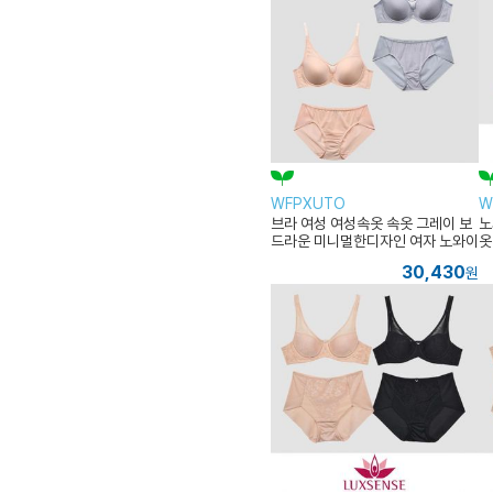
WFPXUTO
W
브라 여성 여성속옷 속옷 그레이 보
노
드라운 미니멀한디자인 여자 노와이
옷
어 깔끔한속옷
30,430
원