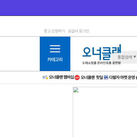
광고 신청하기
공급사 로그인
1등급
11등급
2등급
12등급
3등급
13등급
통합검색
4등급
14등급
5등급
15등급
6등급
16등급
7등급
17등급
8등급
신규
9등급
주의
10등급
BAD