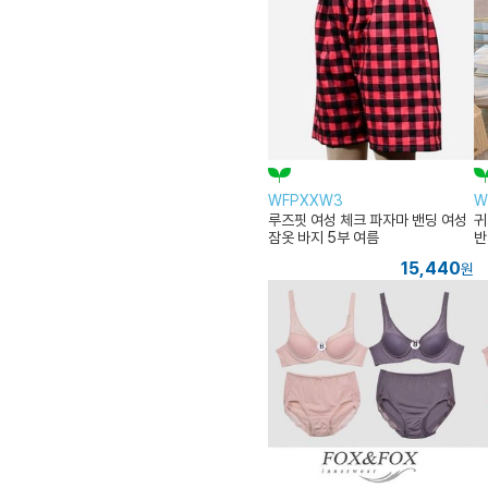
WFPXXW3
W
루즈핏 여성 체크 파자마 밴딩 여성
귀
잠옷 바지 5부 여름
반
15,440
원