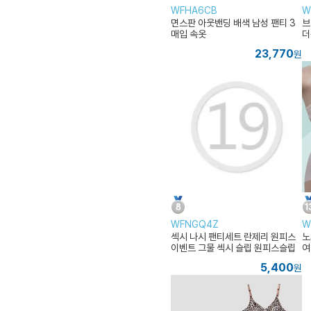
WFHA6CB
W
면스판 아웃밴딩 배색 남성 팬티 3
브
매입 속옷
더
23,770
원
WFNGQ4Z
W
섹시 나시 팬티세트 란제리 원피스
노
이벤트 그물 섹시 슬립 원피스슬립
여
신혼여행 여성 속옷 가운
5,400
원