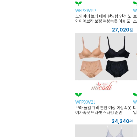
WFPXWPP
W
노와이어 브라 매쉬 런닝형 인견 노
브
와이어브라 보정 여성속옷 여성 포
스
인트
루
27,020
원
WFPXW2J
W
브라 풀컵 큐빅 편한 여성 여성속옷
디
여자속옷 브라렛 스타킹 순면
일
션
24,240
원