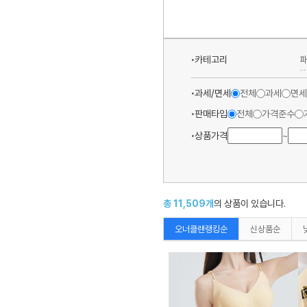
카테고리
과세/면세
전체
과세
면세
판매타입
전체
가격준수
상품가격
~
총
11,509
개
의 상품이 있습니다.
오너클랜랭킹순
신상품순