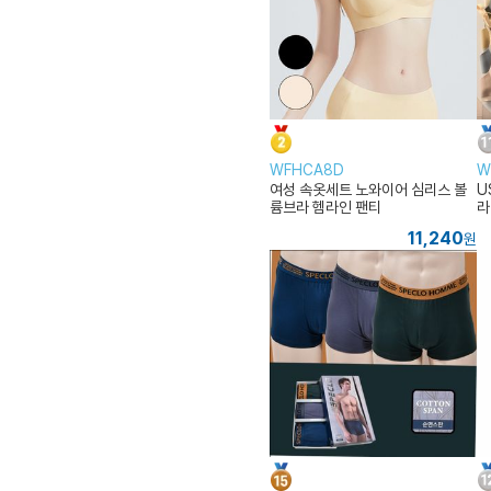
WFHCA8D
W
여성 속옷세트 노와이어 심리스 볼
U
륨브라 헴라인 팬티
라
11,240
원