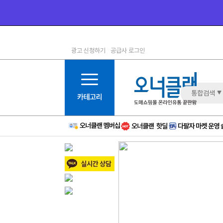
광고 신청하기
공급사 로그인
1등급
11등급
2등급
12등급
3등급
13등급
통합검색
4등급
14등급
5등급
15등급
6등급
16등급
7등급
17등급
8등급
신규
9등급
주의
10등급
BAD