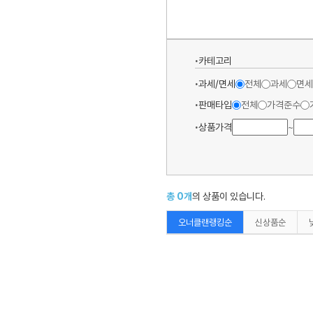
카테고리
과세/면세
전체
과세
면세
판매타입
전체
가격준수
상품가격
~
총
0
개
의 상품이 있습니다.
오너클랜랭킹순
신상품순