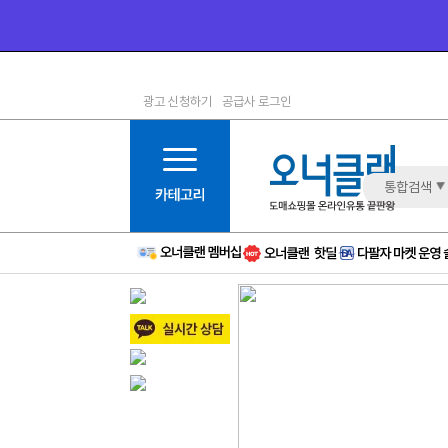
광고 신청하기
공급사 로그인
1등급
11등급
2등급
12등급
3등급
13등급
통합검색
4등급
14등급
5등급
15등급
6등급
16등급
7등급
17등급
8등급
신규
9등급
주의
10등급
BAD