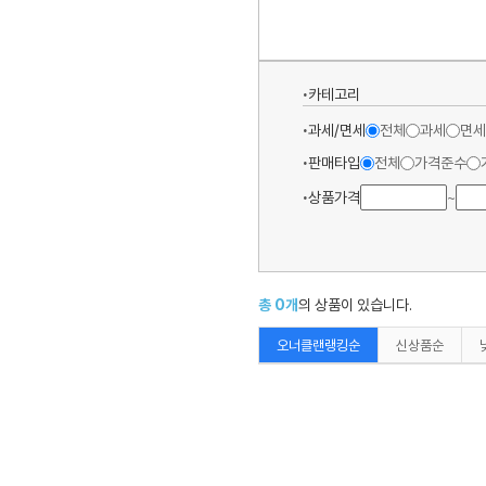
카테고리
과세/면세
전체
과세
면세
판매타입
전체
가격준수
상품가격
~
총
0
개
의 상품이 있습니다.
오너클랜랭킹순
신상품순