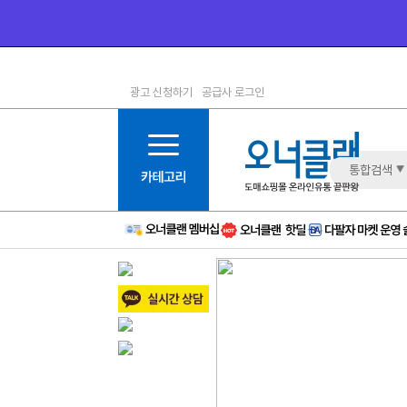
광고 신청하기
공급사 로그인
1등급
11등급
2등급
12등급
3등급
13등급
통합검색
4등급
14등급
5등급
15등급
6등급
16등급
7등급
17등급
8등급
신규
9등급
주의
10등급
BAD