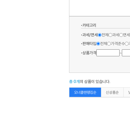
카테고리
과세/면세
전체
과세
면세
판매타입
전체
가격준수
상품가격
~
총
0
개
의 상품이 있습니다.
오너클랜랭킹순
신상품순