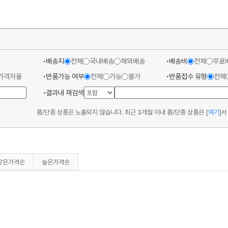
배송지
전체
국내배송
해외배송
배송비
전체
무료
가격자율
반품가능 여부
전체
가능
불가
반품접수 유형
전체
결과내 재검색
품/단종 상품은 노출되지 않습니다. 최근 3개월 이내 품/단종 상품은
[
여기
]
서
낮은가격순
높은가격순