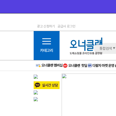
광고 신청하기
공급사 로그인
1등급
11등급
2등급
12등급
3등급
13등급
통합검색
4등급
14등급
5등급
15등급
6등급
16등급
7등급
17등급
8등급
신규
9등급
주의
10등급
BAD