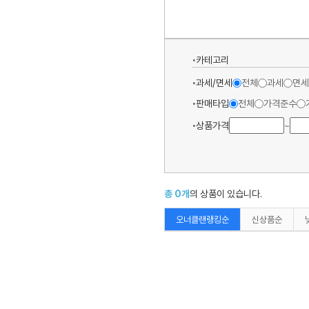
카테고리
과세/면세
전체
과세
면세
판매타입
전체
가격준수
상품가격
~
총
0
개
의 상품이 있습니다.
오너클랜랭킹순
신상품순