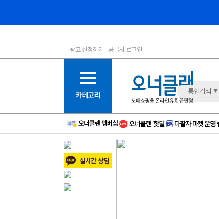
광고 신청하기
공급사 로그인
1등급
11등급
2등급
12등급
3등급
13등급
통합검색
4등급
14등급
5등급
15등급
6등급
16등급
7등급
17등급
8등급
신규
9등급
주의
10등급
BAD