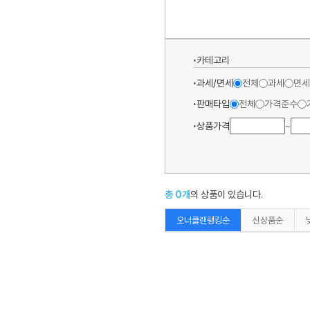
카테고리
과세/면세
전체
과세
면세
판매타입
전체
가격준수
상품가격
~
총
0
개
의 상품이 있습니다.
오너클랜랭킹순
신상품순