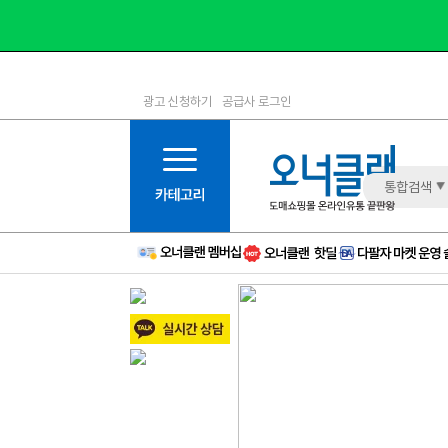
광고 신청하기
공급사 로그인
1등급
11등급
2등급
12등급
3등급
13등급
통합검색
4등급
14등급
5등급
15등급
6등급
16등급
7등급
17등급
8등급
신규
9등급
주의
10등급
BAD