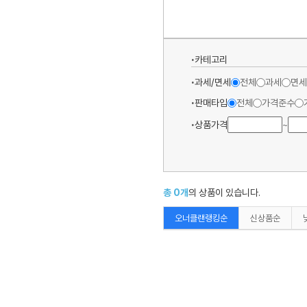
카테고리
과세/면세
전체
과세
면세
판매타입
전체
가격준수
상품가격
~
총
0
개
의 상품이 있습니다.
오너클랜랭킹순
신상품순