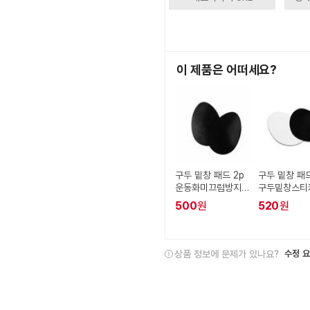
이 제품은 어떠세요?
구두 밑창 패드 2p
구두 밑창 패드
운동화미끄럼방지패
구두밑창스티
드 미끄럼방지신발
끄럼방지신발
500
원
520
원
패드
신발미끄럼방
상품 정보에 문제가 있나요?
수정 