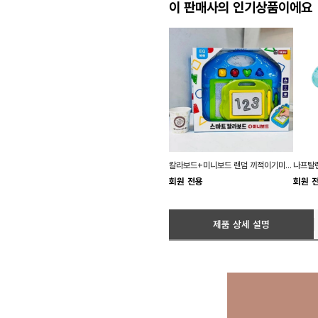
이 판매사의 인기상품이에요
칼라보드+미니보드 랜덤 끼적이기미니보드 어린이그림패드 칼라칠판
회원 전용
회원 
제품 상세 설명