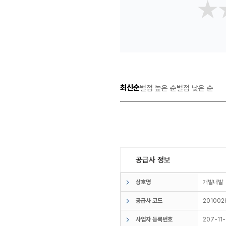
★
★
최신순
별점 높은 순
별점 낮은 순
공급사 정보
상호명
개발내
공급사 코드
201002
사업자 등록번호
207-11