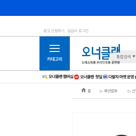
광고 신청하기
공급사 로그인
1등급
11등급
2등급
12등급
3등급
13등급
통합검색
4등급
14등급
5등급
15등급
6등급
16등급
홈
▷ 패션잡화
▷ 신
7등급
17등급
8등급
신규
9등급
주의
10등급
BAD