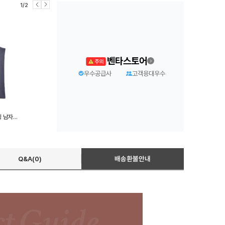
1/2
벤타스토어
우수공급사
고객응대우수
남성런닝 여름런닝 직장인런닝 남자런닝 이너웨어
Q&A(0)
배송환불안내