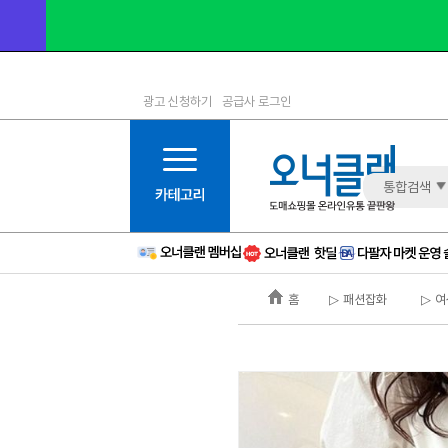
광고 신청하기
공급사 로그인
1등급
11등급
2등급
12등급
3등급
13등급
통합검색
4등급
14등급
5등급
15등급
6등급
16등급
홈
▷ 패션잡화
▷ 여
7등급
17등급
8등급
신규
9등급
주의
10등급
BAD