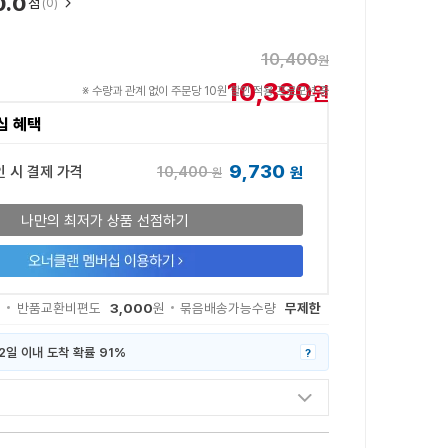
0.0
점
(0)
10,400
원
10,390
원
※ 수량과 관계 없이 주문당 10원 할인 적용 프로모션 중
십 혜택
9,730
10,400
인 시 결제 가격
원
원
나만의 최저가 상품 선점하기
3,000
무제한
원
반품교환비편도
원
묶음배송가능수량
2일 이내 도착 확률 91%
?