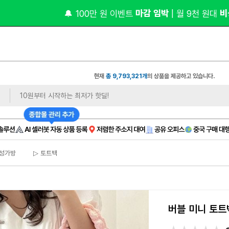
 마감 임박 
 비상주 
🔔 100만 원 이벤트
| 월 9천 원대
현재
총 9,793,321개
의 상품을 제공하고 있습니다.
성가방
▷ 토트백
버블 미니 토트