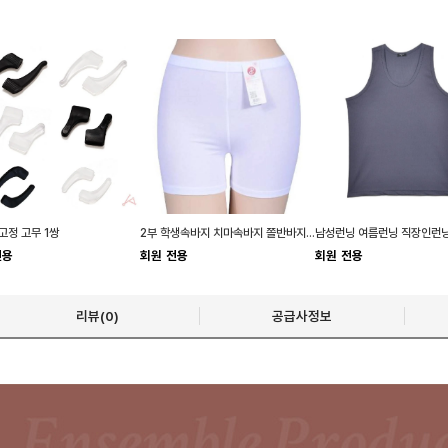
고정 고무 1쌍
2부 학생속바지 치마속바지 쫄반바지 반바지레깅스
전용
회원 전용
회원 전용
리뷰(0)
공급사정보