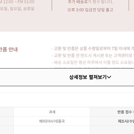
상세정보 펼쳐보기
과세
반품 접수 
해외|아시아|중국
제조사/수