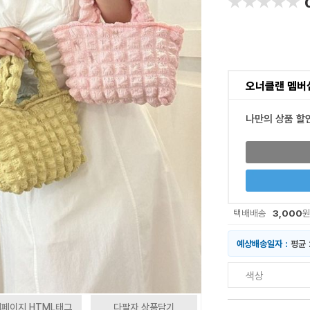
★★★★★
★★★★★
오너클랜 멤버
나만의 상품 할
3,000
택배배송
예상배송일자 :
평균 
색상
페이지 HTML태그
다팔자 상품담기