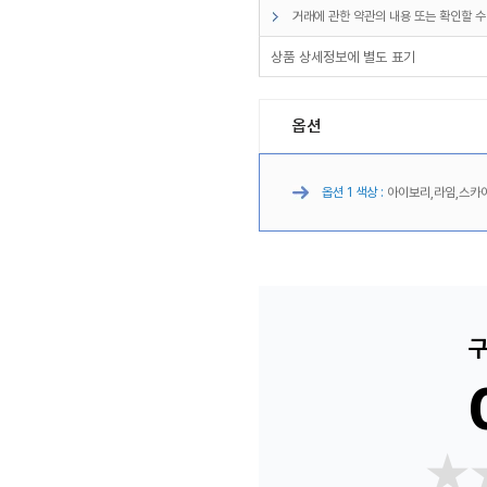
거래에 관한 약관의 내용 또는 확인할 수
상품 상세정보에 별도 표기
옵션
옵션 1 색상 :
아이보리,라임,스카
구
★
★