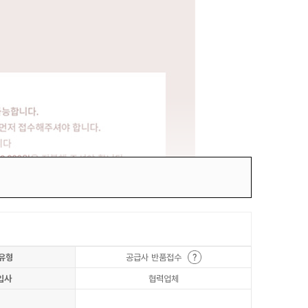
유형
공급사 반품접수
입사
협력업체