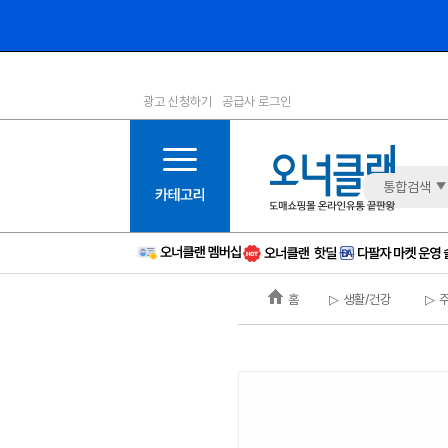
광고 신청하기
공급사 로그인
1등급
11등급
2등급
12등급
3등급
13등급
통합검색
4등급
14등급
5등급
15등급
6등급
16등급
홈
▷ 생활/건강
▷ 
7등급
17등급
8등급
신규
9등급
주의
10등급
BAD