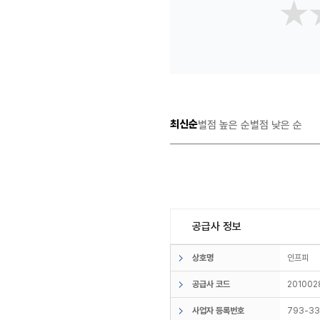
★
★
최신순
별점 높은 순
별점 낮은 순
공급사 정보
상호명
인프피
공급사 코드
201002
사업자 등록번호
793-33