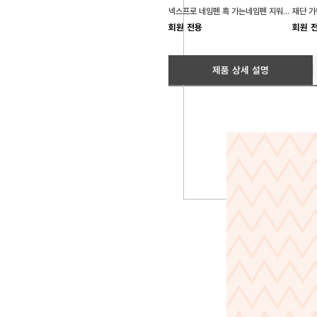
넥스프로 네임펜 흑 가는네임펜 지워지지않는펜 유성네임펜
회원 전용
회원 
제품 상세 설명