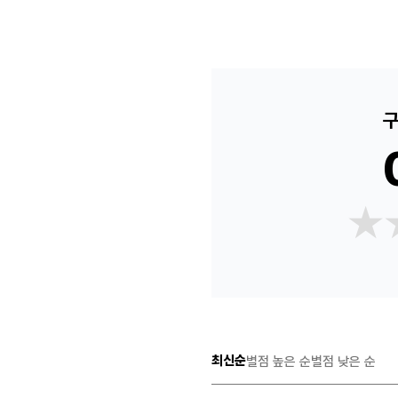
구
★
★
최신순
별점 높은 순
별점 낮은 순