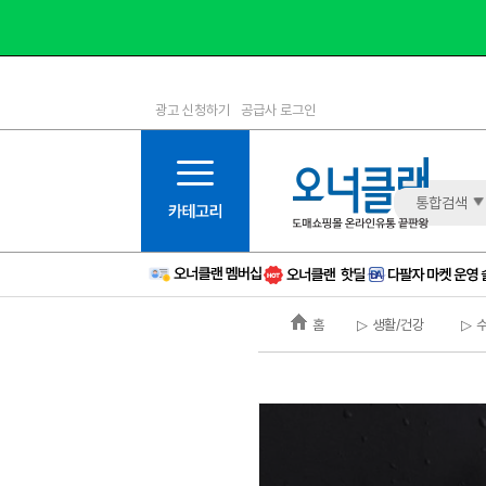
광고 신청하기
공급사 로그인
1등급
11등급
2등급
12등급
3등급
13등급
통합검색
4등급
14등급
5등급
15등급
6등급
16등급
홈
▷ 생활/건강
▷ 
7등급
17등급
8등급
신규
9등급
주의
10등급
BAD