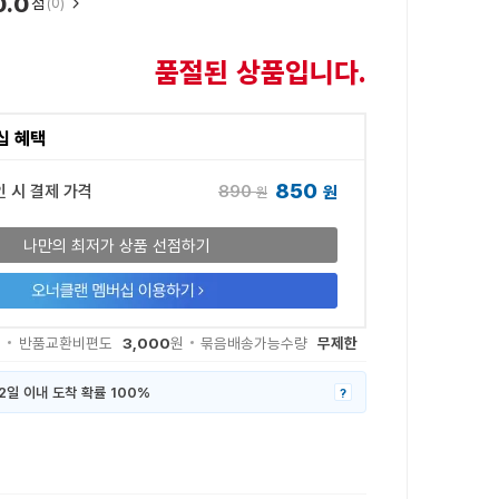
0.0
점
(0)
품절된 상품입니다.
십 혜택
850
890
인 시 결제 가격
원
원
나만의 최저가 상품 선점하기
3,000
무제한
원
반품교환비편도
원
묶음배송가능수량
2일 이내 도착 확률 100%
?