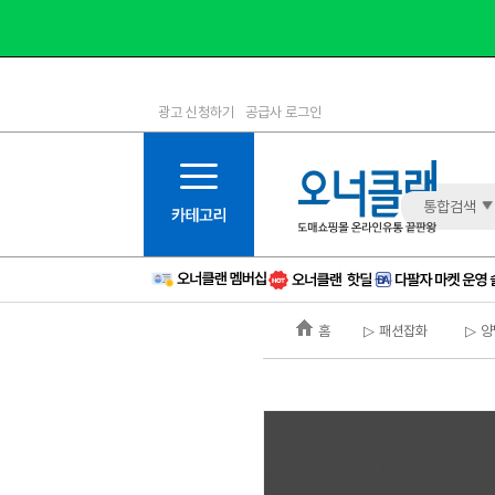
광고 신청하기
공급사 로그인
1등급
11등급
2등급
12등급
3등급
13등급
통합검색
4등급
14등급
5등급
15등급
6등급
16등급
홈
▷ 패션잡화
▷ 양
7등급
17등급
8등급
신규
9등급
주의
10등급
BAD