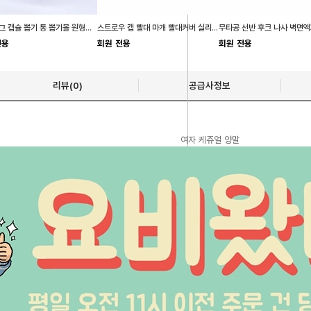
투명 에그 캡슐 뽑기 통 뽑기볼 원형캡슐
스트로우 캡 빨대 마개 빨대커버 실리콘빨대캡
전용
회원 전용
회원 전용
리뷰(0)
공급사정보
여자 케쥬얼 양말