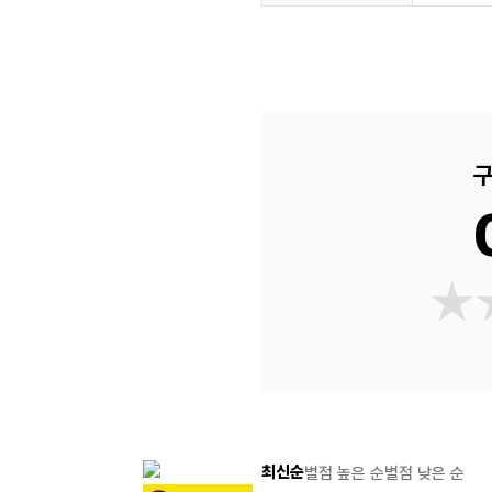
구
★
★
최신순
별점 높은 순
별점 낮은 순