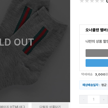
★★★★★
★★★★★
오너클랜 멤버
LD OUT
나만의 상품 할
3,000
택배배송
예상배송일자 :
평균 
-
+
페이지 HTML태그
다팔자 상품담기