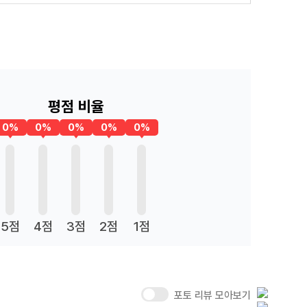
평점 비율
0%
0%
0%
0%
0%
5점
4점
3점
2점
1점
포토 리뷰 모아보기