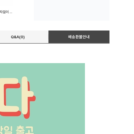
무타공 선반 후크 나사 벽면액자걸이 벽액자걸이
Q&A(0)
배송환불안내