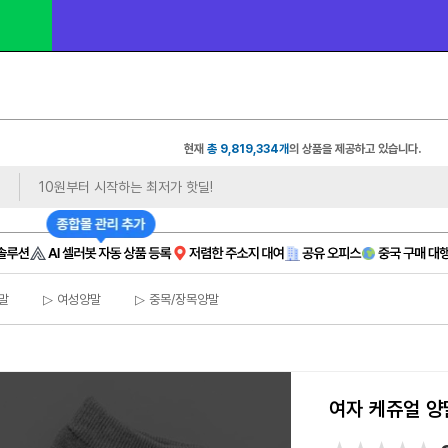
 1장만 
 무료 제
상품 사진
있으면❓ 모델컷/쇼츠까지
현재
총 9,819,334개
의 상품을 제공하고 있습니다.
말
▷ 여성양말
▷ 중목/장목양말
여자 케쥬얼 