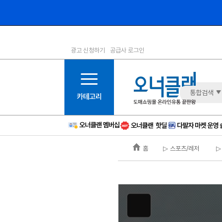
광고 신청하기
공급사 로그인
1등급
11등급
2등급
12등급
3등급
13등급
통합검색
4등급
14등급
5등급
15등급
6등급
16등급
홈
▷ 스포츠/레저
▷
7등급
17등급
8등급
신규
9등급
주의
10등급
BAD