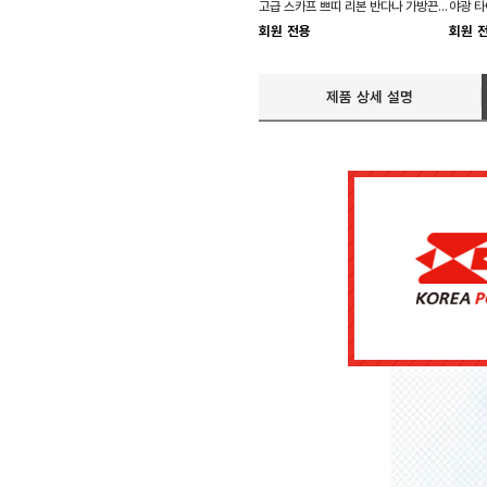
고급 스카프 쁘띠 리본 반다나 가방끈 레이어드
회원 전용
회원 
제품 상세 설명