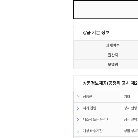
상품 기본 정보
과세여부
원산지
모델명
상품정보제공(공정위 고시 제20
상품군
기타
허가 관련
상세 설명
제조국 또는 원산지
상세 설명
예상 배송기간
상품 상세