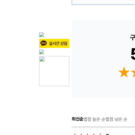
구
★
★
최신순
별점 높은 순
별점 낮은 순