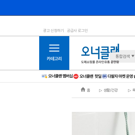
광고 신청하기
공급사 로그인
1등급
11등급
2등급
12등급
3등급
13등급
통합검색
4등급
14등급
5등급
15등급
6등급
16등급
홈
▷ 생활/건강
▷ 
7등급
17등급
8등급
신규
9등급
주의
10등급
BAD