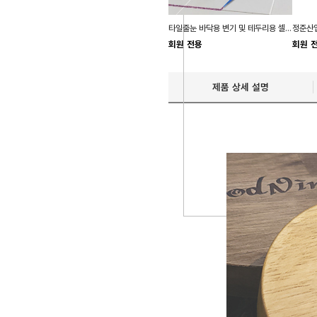
타일줄눈 바닥용 변기 및 테두리용 셀프 줄눈 보수제
정준산업
회원 전용
회원 
제품 상세 설명