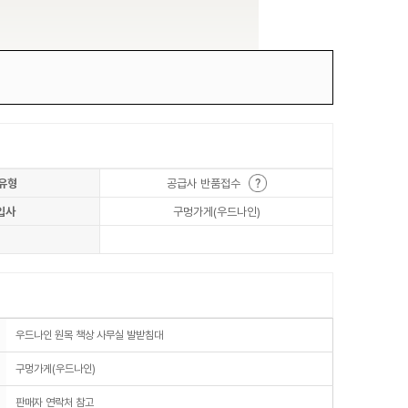
유형
공급사 반품접수
입사
구멍가게(우드나인)
우드나인 원목 책상 사무실 발받침대
구멍가게(우드나인)
판매자 연락처 참고