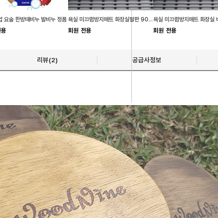
 요술 한방때비누 발비누 정품
욕실 미끄럼방지매트 화장실발판 90cm x 100cm
전용
회원 전용
회원 전용
리뷰(2)
공급사정보