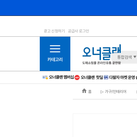
광고 신청하기
공급사 로그인
1등급
11등급
2등급
12등급
3등급
13등급
통합검색
4등급
14등급
5등급
15등급
6등급
16등급
홈
▷ 가구/인테리어
7등급
17등급
8등급
신규
9등급
주의
10등급
BAD