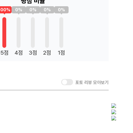
평점 비율
100%
0%
0%
0%
0%
5점
4점
3점
2점
1점
포토 리뷰 모아보기