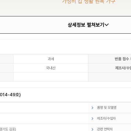
상세정보 펼쳐보기
과세
반품 접수 
국내산
제조사/수
14-49호)
품명 및 모델명
제조자/수입자
경기도 김포)
관련 연락처