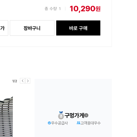
10,290
원
총 수량
1
|
추가
장바구니
바로 구매
1/2
구멍가게
우수공급사
고객응대우수