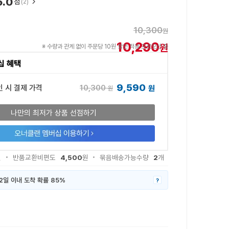
5.0
점
(2)
10,300
원
10,290
원
※ 수량과 관계 없이 주문당 10원 할인 적용 프로모션 중
십 혜택
9,590
10,300
인 시 결제 가격
원
원
나만의 최저가 상품 선점하기
4,500
2
원
반품교환비편도
원
묶음배송가능수량
개
2일 이내 도착 확률 85%
?