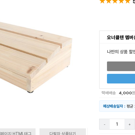
★★★★★
★★★★★
오너클랜 멤버
나만의 상품 할
4,000
택배배송
예상배송일자 :
평균 
-
+
페이지 HTML태그
다팔자 상품담기