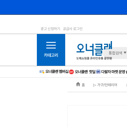
광고 신청하기
공급사 로그인
1등급
11등급
2등급
12등급
3등급
13등급
통합검색
4등급
14등급
5등급
15등급
6등급
16등급
홈
▷ 가구/인테리어
7등급
17등급
8등급
신규
9등급
주의
10등급
BAD