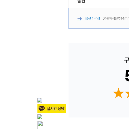
옵션
옵션 1 색상 :
01핀자석단추14m
구
★
★