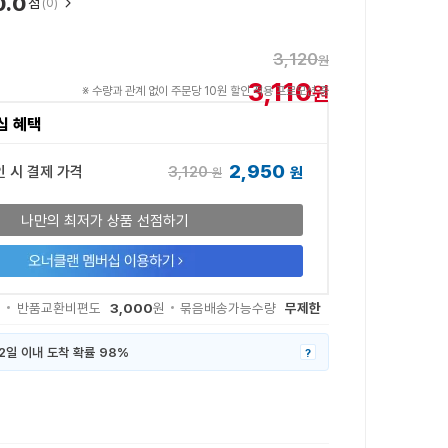
0.0
점
(0)
3,120
원
3,110
원
※ 수량과 관계 없이 주문당 10원 할인 적용 프로모션 중
십 혜택
2,950
3,120
인 시 결제 가격
원
원
나만의 최저가 상품 선점하기
3,000
무제한
원
반품교환비편도
원
묶음배송가능수량
2일 이내 도착 확률 98%
?