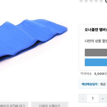
★★★★★
★★★★★
오너클랜 멤버
나만의 상품 할
3,000
택배배송
예상배송일자 :
평균 
-
+
페이지 HTML태그
다팔자 상품담기