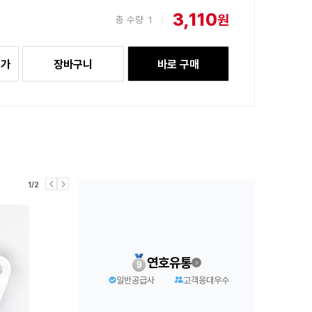
3,110
원
총 수량
1
|
추가
장바구니
바로 구매
1/2
연호유통
일반공급사
고객응대우수