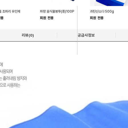
홈 초파리 유인제
파랑 음식물봉투(중)100P
과탄산소다 500g
전용
회원 전용
회원 전용
리뷰(0)
공급사정보