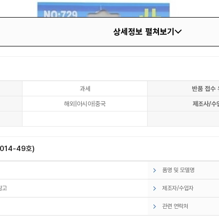
상세정보 펼쳐보기
과세
반품 접수 
해외|아시아|중국
제조사/수
14-49호)
품명 및 모델명
참고
제조자/수입자
관련 연락처