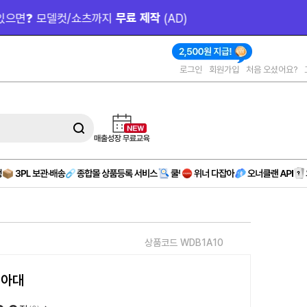
작 
(AD)
로그인
회원가입
처음 오셨어요?
상품코드 WDB1A10
리아대