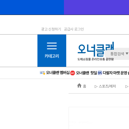
광고 신청하기
공급사 로그인
1등급
11등급
2등급
12등급
3등급
13등급
통합검색
4등급
14등급
5등급
15등급
6등급
16등급
홈
▷ 스포츠/레저
▷
7등급
17등급
8등급
신규
9등급
주의
10등급
BAD