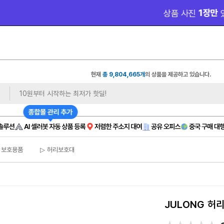
 1장만 
 무료 제
상품 사진
있으면❓ 모델컷/쇼츠까지
현재
총 9,804,665개
의 상품을 제공하고 있습니다.
 보호용품
▷ 허리보호대
JULONG 허