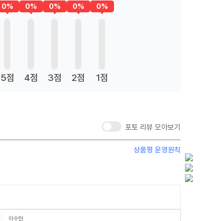
0%
0%
0%
0%
0%
5점
4점
3점
2점
1점
포토 리뷰 모아보기
상품평 운영원칙
이수현