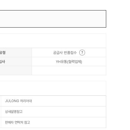
유형
공급사 반품접수
입사
YH유통(협력업체)
JULONG 허리아대
상세설명참고
판매자 연락처 참고