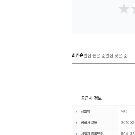
★
★
최신순
별점 높은 순
별점 낮은 순
공급사 정보
상호명
위너
공급사 코드
201002
사업자 등록번호
504-33