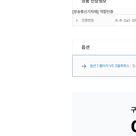
상품 인증정보
[방송통신기자재] 적합인증
인증번호
R-R-Sa1-
옵션
옵션 1 풀터치 V5.3블루투스 :
1)
구