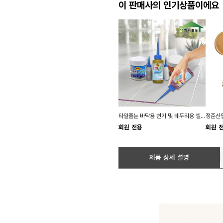
이 판매사의 인기상품이에요
타일줄눈 바닥용 변기 및 테두리용 셀프 줄눈 보수제
정준산업
회원 전용
회원 
제품 상세 설명