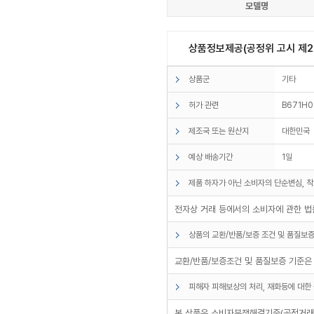
모델명
상품정보제공(공정위 고시 제20
상품군
기타
허가 관련
B671H
제조국 또는 원산지
대한민국
예상 배송기간
1일
제품 하자가 아닌 소비자의 단순변심, 착
전자상 거래 등에서의 소비자에 관한 법률
상품의 교환/반품/보증 조건 및 품질보증
교환/반품/보증조건 및 품질보증 기준은
피해자 피해보상의 처리, 재화등에 대한 
본 상품은 소비자분쟁해결기준(공정거래위