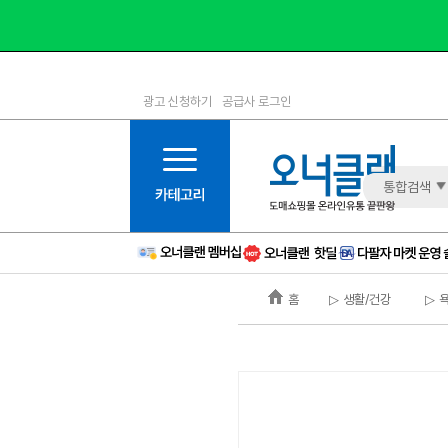
광고 신청하기
공급사 로그인
1등급
11등급
2등급
12등급
3등급
13등급
통합검색
4등급
14등급
5등급
15등급
6등급
16등급
홈
▷ 생활/건강
▷ 
7등급
17등급
8등급
신규
9등급
주의
10등급
BAD