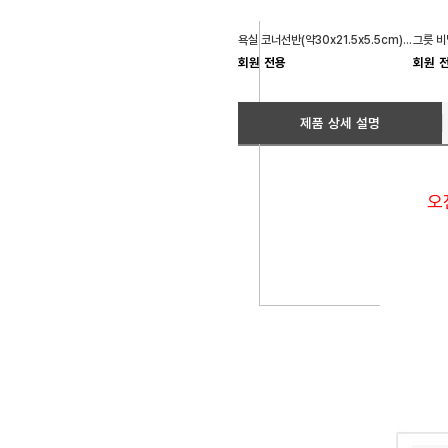
욕실 코너선반(약30x21.5x5.5cm) 알루미늄
회원 전용
회원 
제품 상세 설명
오