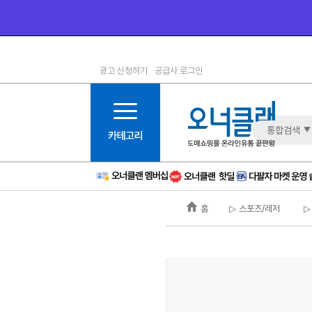
광고 신청하기
공급사 로그인
1등급
11등급
2등급
12등급
3등급
13등급
통합검색
4등급
14등급
5등급
15등급
6등급
16등급
홈
▷ 스포츠/레저
▷
7등급
17등급
8등급
신규
9등급
주의
10등급
BAD