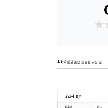
★
★
최신순
별점 높은 순
별점 낮은 순
공급사 정보
상호명
봉쓰