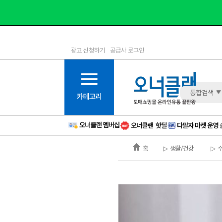
광고 신청하기
공급사 로그인
1등급
11등급
2등급
12등급
3등급
13등급
통합검색
4등급
14등급
5등급
15등급
6등급
16등급
홈
▷ 생활/건강
▷ 
7등급
17등급
8등급
신규
9등급
주의
10등급
BAD