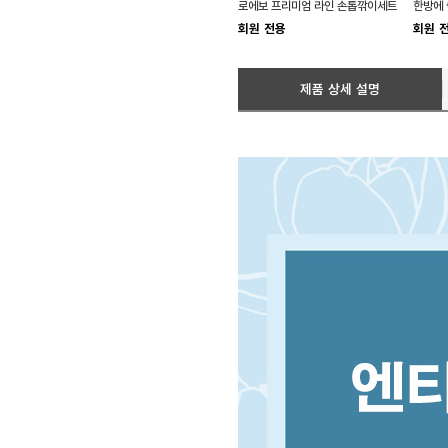
로에보 프리미엄 라인 손톱깎이세트
한방에 
회원 전용
회원 
제품 상세 설명