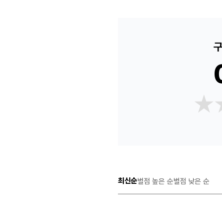
구
★
★
최신순
별점 높은 순
별점 낮은 순