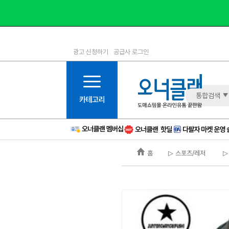
광고 신청하기
공급사 로그인
1등급
11등급
2등급
12등급
3등급
13등급
통합검색
4등급
14등급
5등급
15등급
6등급
16등급
홈
▷ 스포츠/레저
▷
7등급
17등급
8등급
신규
9등급
주의
10등급
BAD