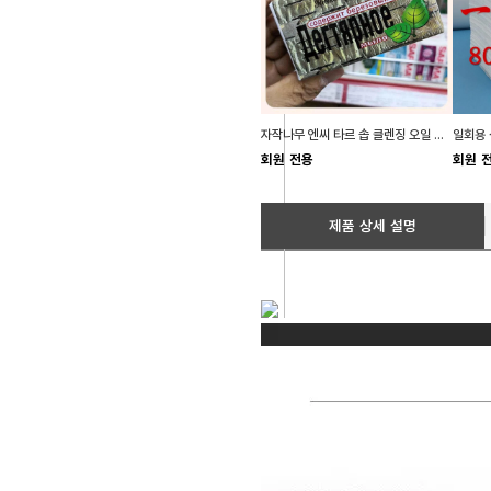
자작나무 엔씨 타르 솝 클렌징 오일 비누 140g
회원 전용
회원 
제품 상세 설명