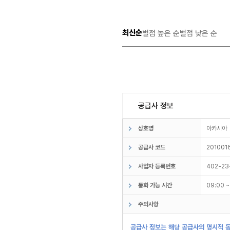
최신순
별점 높은 순
별점 낮은 순
공급사 정보
상호명
아카시
공급사 코드
201001
사업자 등록번호
402-23
통화 가능 시간
09:00 
주의사항
공급사 정보는 해당 공급사의 명시적 동