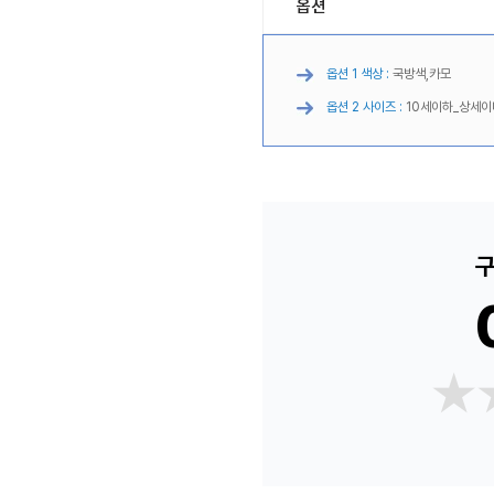
옵션
옵션 1 색상 :
국방색,카모
옵션 2 사이즈 :
10세이하_상세이
구
★
★