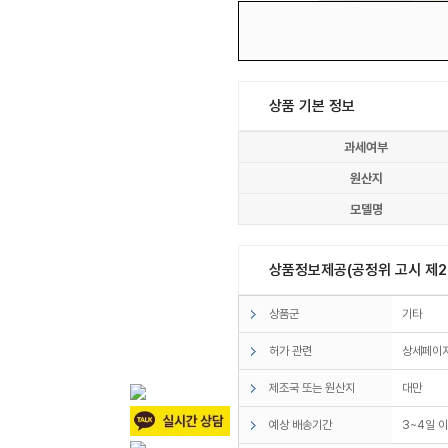
상품 기본 정보
과세여부
원산지
모델명
상품정보제공(공정위 고시 제20
상품군
기타
허가 관련
상세페이지
제조국 또는 원산지
대만
예상 배송기간
3~4일 