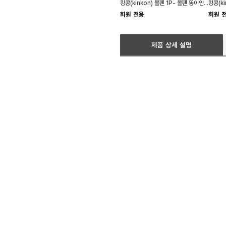
킹콩(kinkon) 볼펜 1P- 볼펜 똥이안나오는펜
킹콩(k
회원 전용
회원 
제품 상세 설명