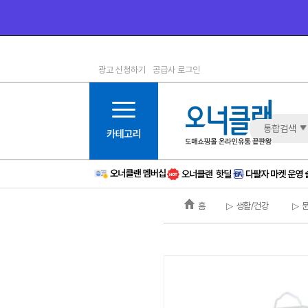
광고 신청하기
공급사 로그인
1등급
11등급
2등급
12등급
3등급
13등급
통합검색
4등급
14등급
5등급
15등급
6등급
16등급
홈
▷ 생활/건강
▷ 
7등급
17등급
8등급
신규
9등급
주의
10등급
BAD