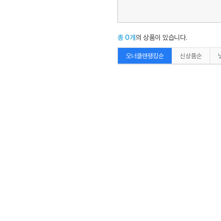
총
0
개
의 상품이 있습니다.
오너클랜랭킹순
신상품순