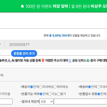
 마감 임박 
 비상주 오
🔔 100만 원 이벤트
| 월 9천 원대
현재
총 9,806,194개
의 상품을 제공하고 있습니다.
전체
배송지
전체
국내배송
해외배송
배송비
전체
무료
가격자율
반품가능 여부
전체
가능
불가
반품접수 유형
전체
결과내 재검색