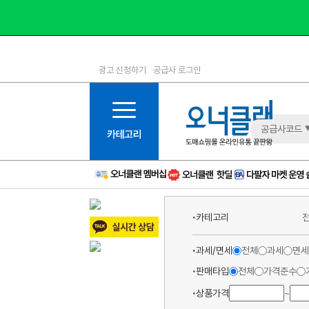
광고 신청하기
공급사 로그인
1등급
11등급
2등급
12등급
3등급
13등급
공급사코드
4등급
14등급
5등급
15등급
6등급
16등급
7등급
17등급
카테고리
8등급
신규
9등급
주의
과세/면세
전체
과세
면세
10등급
BAD
판매타입
전체
가격준수
상품가격
~