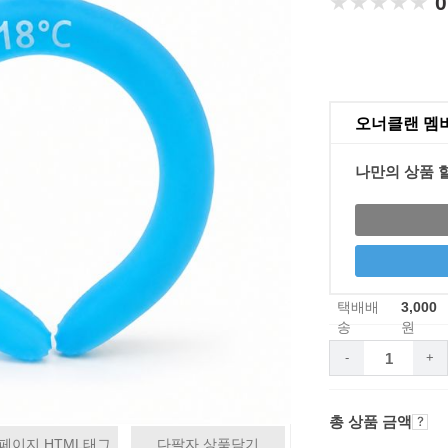
★★★★★
★★★★★
0
오너클랜 멤
나만의 상품 
택배배
3,000
송
원
-
+
총 상품 금액
페이지 HTML태그
다팔자 상품담기