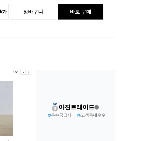
추가
장바구니
바로 구매
1/2
아진트레이드
우수공급사
고객응대우수