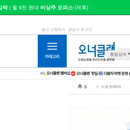
광고 신청하기
공급사 로그인
1등급
11등급
통합검색
2등급
12등급
3등급
13등급
4등급
14등급
5등급
15등급
홈
▷ 스포츠/레저
6등급
16등급
7등급
17등급
8등급
신규
9등급
주의
10등급
BAD