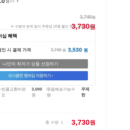
.0
점
(0)
3,740
원
3,730
원
※ 수량과 관계 없이 주문당 10원 할인 적용 프로모션 중
버십 혜택
3,530
3,740
할인 시 결제 가격
원
원
나만의 최저가 상품 선점하기
반품교환비편
3,000
묶음배송가능수
무제
도
원
량
한
3,730
원
총 수량
1
|