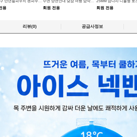
벨벳 1구 만년필파우치 펜파우치 봉제 선물 펜슬
수면 양면안대 낮잠 여행 암막안대
전용
회원 전용
회원 전용
리뷰(0)
공급사정보