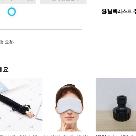
찜/블랙리스트 
정 요청
에요