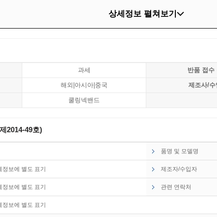
상세정보 펼쳐보기
과세
반품 접수
해외|아시아|중국
제조사/수
쿨링넥밴드
014-49호)
품명 및 모델명
세정보에 별도 표기
제조자/수입자
세정보에 별도 표기
관련 연락처
세정보에 별도 표기