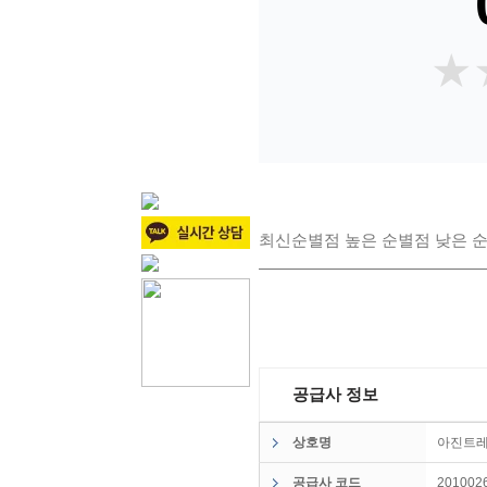
★
★
최신순
별점 높은 순
별점 낮은 
공급사 정보
상호명
아진트
공급사 코드
201002