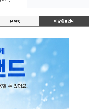
25MM 암나사 니플형 호스커넥터 수도꼭지어댑터
Q&A(0)
배송환불안내