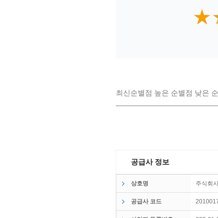
★
★
최신순
별점 높은 순
별점 낮은 
공급사 정보
상호명
주식회
공급사 코드
201001