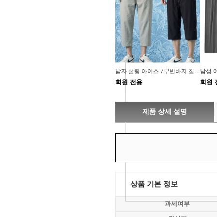
남자 쿨링 아이스 7부반바지 칠부 트레이닝 츄리닝 헬스 팬츠 등산 축구 런닝 7부바지
회원 전용
회원 
제품 상세 설명
상품 기본 정보
과세여부