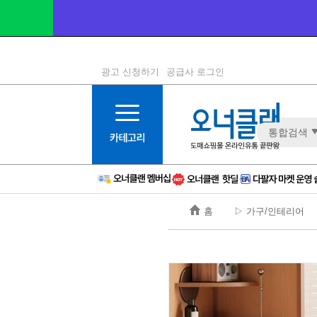
광고 신청하기
공급사 로그인
1등급
11등급
통합검색
2등급
12등급
3등급
13등급
4등급
14등급
5등급
15등급
홈
▷ 가구/인테리어
6등급
16등급
7등급
17등급
8등급
신규
9등급
주의
10등급
BAD