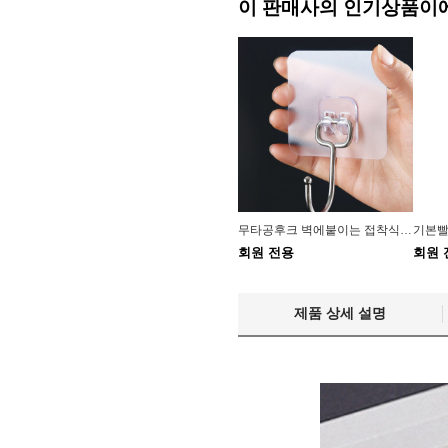
이 판매사의 인기상품이
무타공후크 벽에붙이는 접착식후크 욕실용품정리
회원 전용
회원 
제품 상세 설명