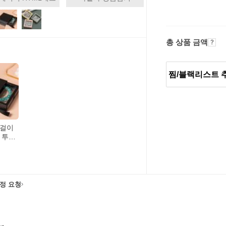
총 상품 금액
찜/블랙리스트 
귀걸이
 투명
서리정
정 요청