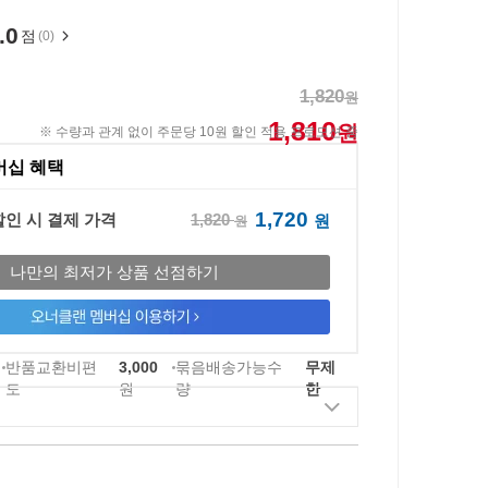
.0
점
(0)
1,820
원
1,810
원
※ 수량과 관계 없이 주문당 10원 할인 적용 프로모션 중
버십 혜택
1,720
1,820
할인 시 결제 가격
원
원
나만의 최저가 상품 선점하기
반품교환비편
3,000
묶음배송가능수
무제
도
원
량
한