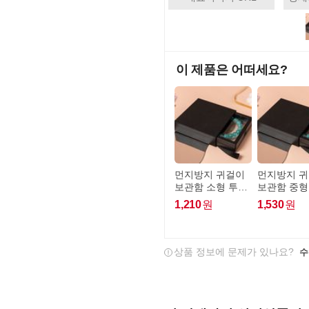
이 제품은 어떠세요?
먼지방지 귀걸이
먼지방지 
보관함 소형 투명
보관함 중형
필름 액세서리정
필름 액세
1,210
원
1,530
원
리함 거치대
리함 거치대
상품 정보에 문제가 있나요?
수