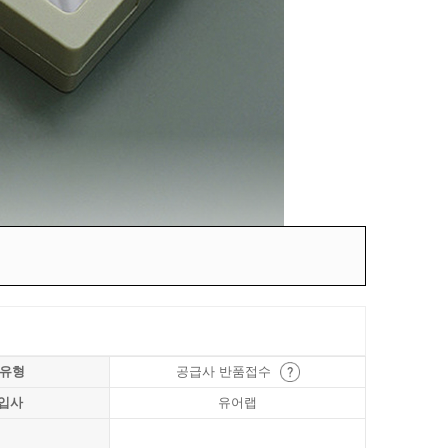
 유형
공급사 반품접수
입사
유어랩