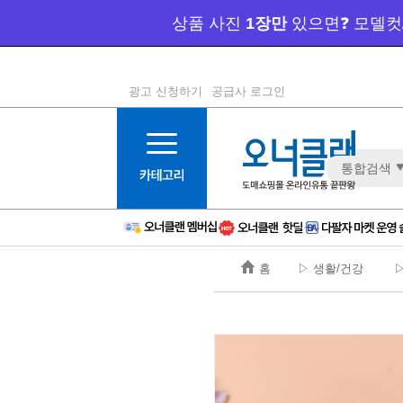
광고 신청하기
공급사 로그인
1등급
11등급
통합검색
2등급
12등급
3등급
13등급
4등급
14등급
5등급
15등급
홈
▷ 생활/건강
▷
6등급
16등급
7등급
17등급
8등급
신규
9등급
주의
10등급
BAD