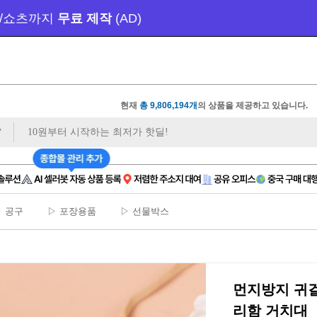
🔔 100만 원 이벤트
 마감 임박 
| 월 9천 원대
 비상주
현재
총 9,806,194개
의 상품을 제공하고 있습니다.
 공구
▷ 포장용품
▷ 선물박스
먼지방지 귀
리함 거치대