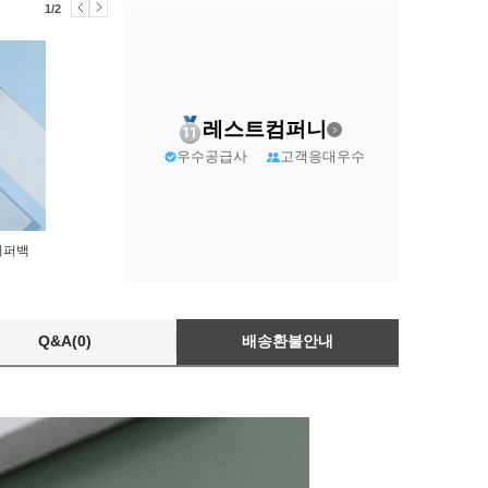
1/2
레스트컴퍼니
우수공급사
고객응대우수
지퍼백
Q&A(0)
배송환불안내