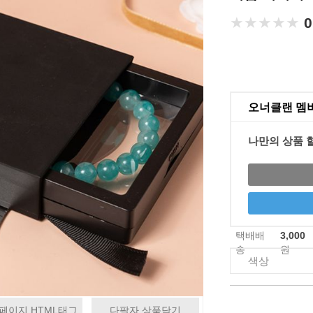
★★★★★
★★★★★
0
오너클랜 멤
나만의 상품 
택배배
3,000
송
원
색상
페이지 HTML태그
다팔자 상품담기