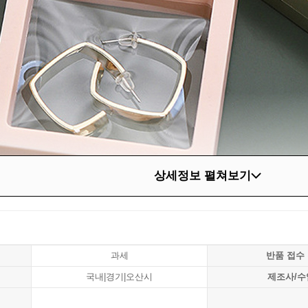
상세정보 펼쳐보기
과세
반품 접수
국내|경기|오산시
제조사/수