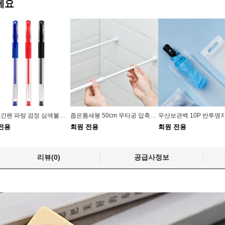
에요
기본빨간펜 파랑 검정 삼색볼펜 막쓰는
좁은틈새봉 50cm 무타공 압축봉 길이조절
우산보관백 10P 반투명
전용
회원 전용
회원 전용
리뷰(0)
공급사정보