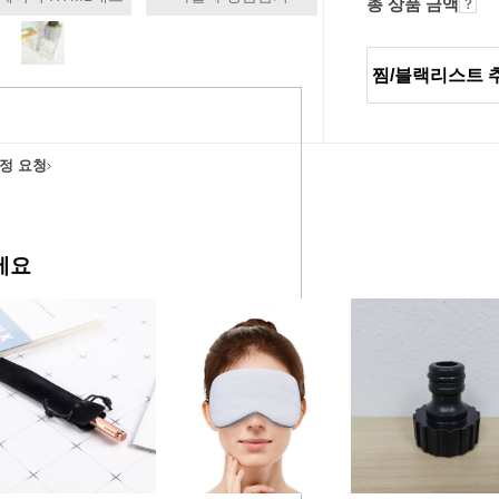
총 상품 금액
찜/블랙리스트 
정 요청
에요