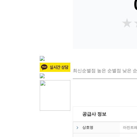
★
★
최신순
별점 높은 순
별점 낮은 
공급사 정보
상호명
아진트