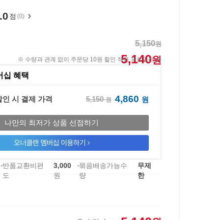
.0
점
(0)
5,150
원
5,140
원
※ 수량과 관계 없이 주문당 10원 할인 적용 프로모션 중
버십 혜택
4,860
5,150
할인 시 결제 가격
원
원
나만의 최저가 상품 선점하기
반품교환비편
3,000
묶음배송가능수
무제
도
원
량
한