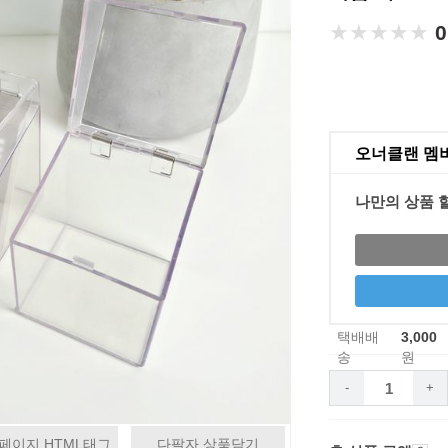
★★★★★
★★★★★
0
오너클랜 멤
나만의 상품 
택배배
3,000
송
원
-
+
페이지 HTML태그
다팔자 상품담기