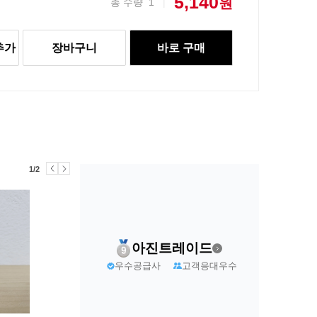
5,140
원
총 수량
1
|
추가
장바구니
바로 구매
1/2
아진트레이드
우수공급사
고객응대우수