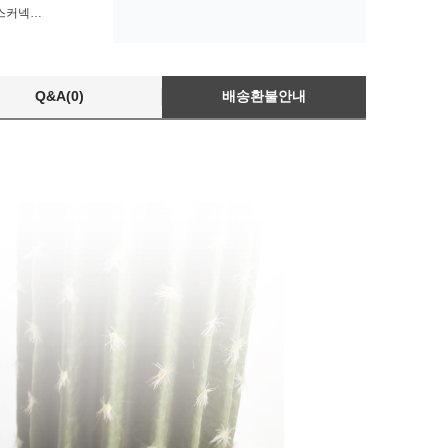
25MM 암나사 니플형 호스커넥터 수도꼭지어댑터
Q&A(0)
배송환불안내