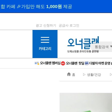
광고 신청하기
공급사 로그인
1등급
11등급
통합검색
2등급
12등급
3등급
13등급
4등급
14등급
5등급
15등급
홈
▷ 생활/건강
▷
6등급
16등급
7등급
17등급
8등급
신규
9등급
주의
10등급
BAD