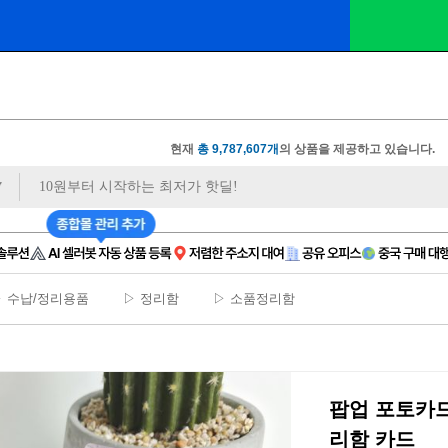
🔔 100만 원 이벤트
 마감 임박 
| 월 9천 원대
 비상주
현재
총 9,787,607개
의 상품을 제공하고 있습니다.
 수납/정리용품
▷ 정리함
▷ 소품정리함
팝업 포토카
리함 카드