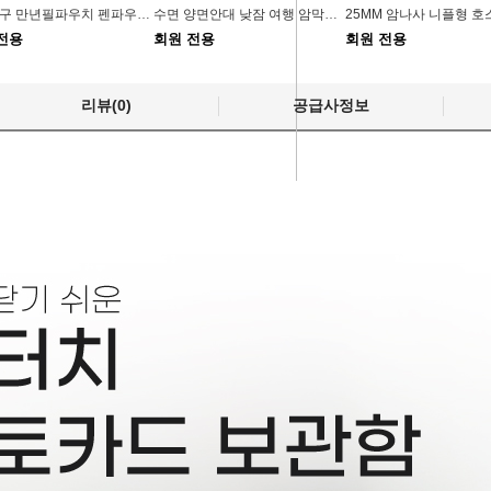
벨벳 1구 만년필파우치 펜파우치 봉제 선물 펜슬
수면 양면안대 낮잠 여행 암막안대
전용
회원 전용
회원 전용
리뷰(0)
공급사정보