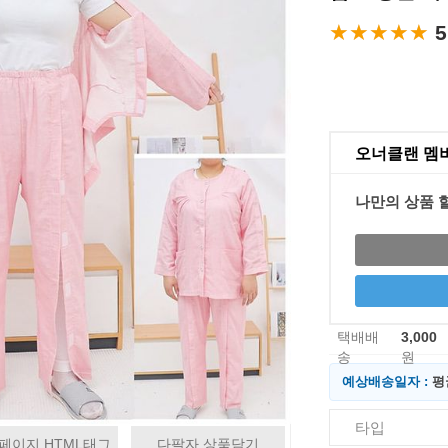
★★★★★
★★★★★
5
오너클랜 멤
나만의 상품 
택배배
3,000
송
원
예상배송일자 :
평
타입
페이지 HTML태그
다팔자 상품담기