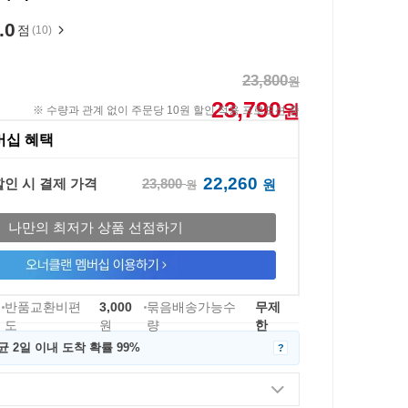
.0
점
(10)
23,800
원
23,790
원
※ 수량과 관계 없이 주문당 10원 할인 적용 프로모션 중
버십 혜택
22,260
23,800
할인 시 결제 가격
원
원
나만의 최저가 상품 선점하기
반품교환비편
3,000
묶음배송가능수
무제
도
원
량
한
균 2일 이내 도착 확률 99%
?