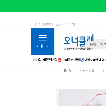
광고 신청하기
공급사 로그인
1등급
11등급
통합검색
2등급
12등급
3등급
13등급
4등급
14등급
5등급
15등급
홈
▷ 패션의류
▷
6등급
16등급
7등급
17등급
8등급
신규
9등급
주의
10등급
BAD