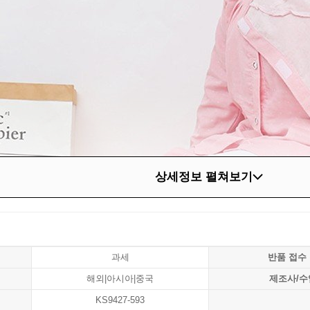
상세정보 펼쳐보기
과세
반품 접수
해외|아시아|중국
제조사/수
KS9427-593