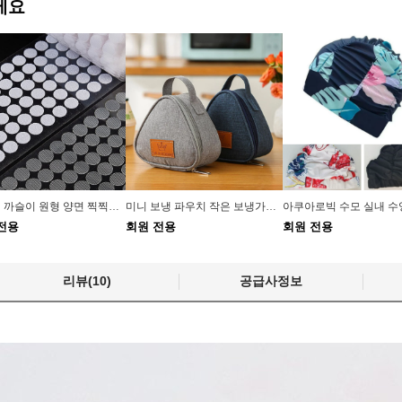
에요
보슬이 까슬이 원형 양면 찍찍이테이프 소품 216쌍
미니 보냉 파우치 작은 보냉가방 보온 방수 파우치 도시락
전용
회원 전용
회원 전용
리뷰(10)
공급사정보