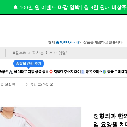
상품 사진
 1장만 
있으면❓ 모델컷/쇼츠까지
 무료
현재
총 9,803,937개
의 상품을 제공하고 있습니다.
 여성의류
▷ 유니폼/단체복
정형외과 한의
임 요양원 치