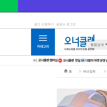
광고 신청하기
공급사 로그인
1등급
11등급
통합검색
2등급
12등급
3등급
13등급
4등급
14등급
5등급
15등급
홈
▷ 패션잡화
▷
6등급
16등급
7등급
17등급
8등급
신규
9등급
주의
10등급
BAD