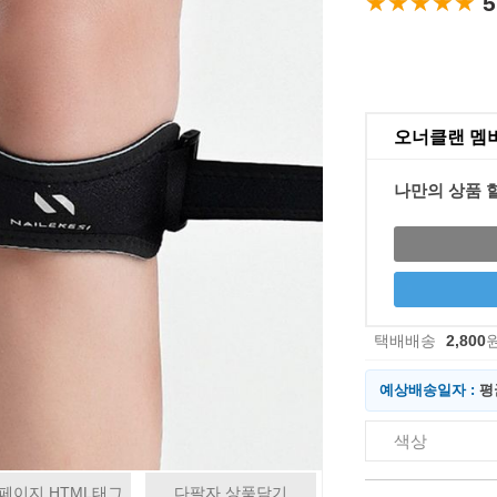
★★★★★
★★★★★
5
오너클랜 멤
나만의 상품 
택배배송
2,800
예상배송일자 :
평
색상
페이지 HTML태그
다팔자 상품담기