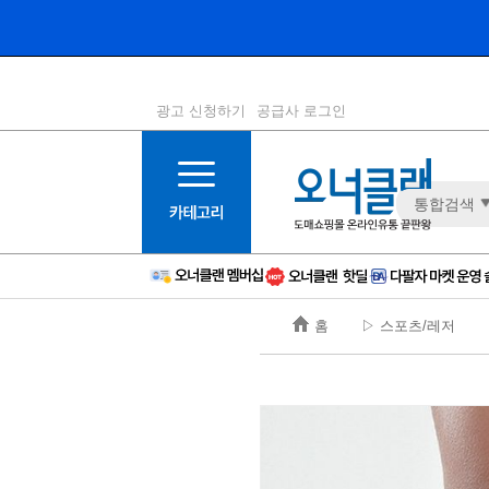
광고 신청하기
공급사 로그인
1등급
11등급
통합검색
2등급
12등급
3등급
13등급
4등급
14등급
5등급
15등급
홈
▷ 스포츠/레저
6등급
16등급
7등급
17등급
8등급
신규
9등급
주의
10등급
BAD