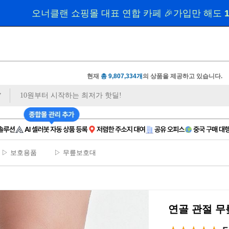
상품 사진
 1장만 
있으면❓ 모델컷/쇼츠까지
 무료
현재
총 9,807,334개
의 상품을 제공하고 있습니다.
▷ 보호용품
▷ 무릎보호대
연골 관절 무