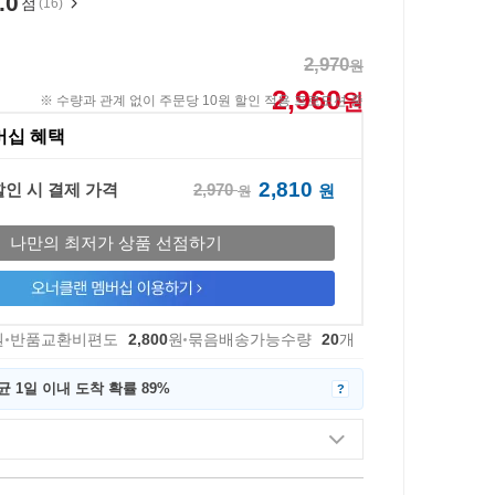
.0
점
(16)
2,970
원
2,960
원
※ 수량과 관계 없이 주문당 10원 할인 적용 프로모션 중
버십 혜택
2,810
2,970
할인 시 결제 가격
원
원
나만의 최저가 상품 선점하기
원
반품교환비편도
2,800
원
묶음배송가능수량
20
개
균 1일 이내 도착 확률 89%
?