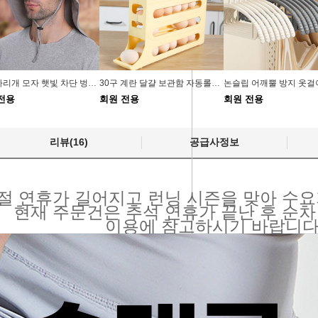
뒷목 가리개 모자 햇빛 차단 벙거지 플랩캡 3컬러
30구 계란 달걀 보관함 자동롤링 에그트레이
전용
회원 전용
회원 전용
리뷰(16)
공급사정보
절 연휴가 길어지고 런닝 시즌을 맞아 수요
현재 주문건은 추석 연휴가 끝난 후 순차
이용에 참고하시기 바랍니다