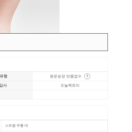
 유형
원운송장 반품접수
입사
오늘팩토리
스트랩 무릎 대