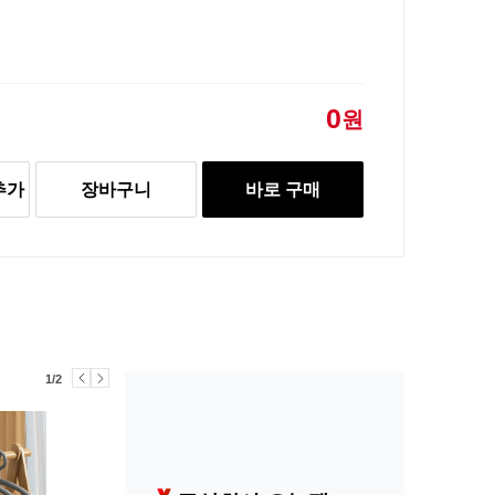
0
원
추가
장바구니
바로 구매
1/2