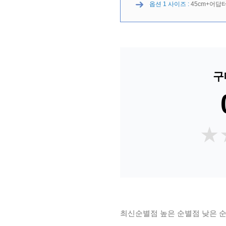
옵션 1 사이즈 :
45cm+어답
구
★
★
최신순
별점 높은 순
별점 낮은 