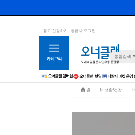
광고 신청하기
공급사 로그인
1등급
11등급
통합검색
2등급
12등급
3등급
13등급
4등급
14등급
5등급
15등급
홈
▷ 생활/건강
▷
6등급
16등급
7등급
17등급
8등급
신규
9등급
주의
10등급
BAD