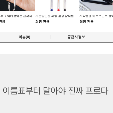
무타공후크 벽에붙이는 접착식후크 욕실용품정리
기본빨간펜 파랑 검정 삼색볼펜 막쓰는
전용
회원 전용
회원 전용
리뷰(0)
공급사정보