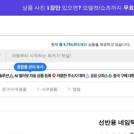
오너클랜 쇼핑몰 대표 연합 카페 🎉가입만 해도
 
현재
총 9,784,851개
의 상품을 제공하고 있습니다.
 문구/사무용품
▷ 사무용품
▷ 명찰
선반용 네임택