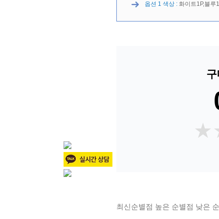
옵션 1 색상 :
화이트1P,블루1
구
★
★
최신순
별점 높은 순
별점 낮은 