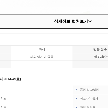
상세정보 펼쳐보기
과세
반품 접수
해외|아시아|중국
제조사/수
014-49호)
품명 및 모델명
명참조
제조자/수입자
명참조
관련 연락처