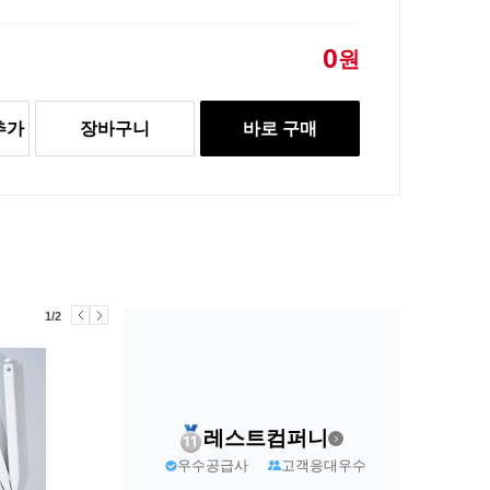
0
원
추가
장바구니
바로 구매
1/2
레스트컴퍼니
우수공급사
고객응대우수