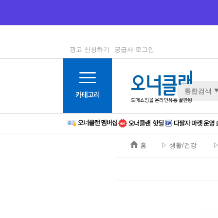
광고 신청하기
공급사 로그인
1등급
11등급
통합검색
2등급
12등급
3등급
13등급
4등급
14등급
5등급
15등급
홈
▷ 생활/건강
▷
6등급
16등급
7등급
17등급
8등급
신규
9등급
주의
10등급
BAD