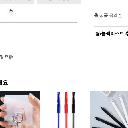
총 상품 금액
찜/블랙리스트 
정 요청
에요