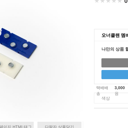
★★★★★
★★★★★
0
오너클랜 멤
나만의 상품 
택배배
3,000
송
원
색상
페이지 HTML태그
다팔자 상품담기