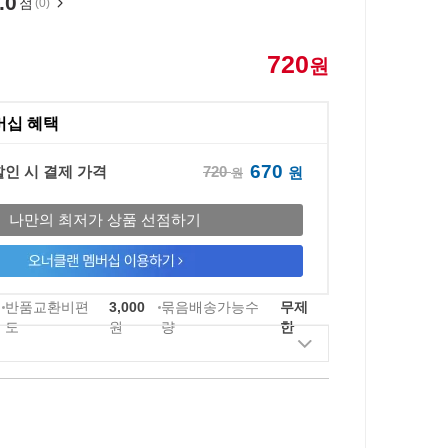
.0
점
(0)
720
원
버십 혜택
670
720
할인 시 결제 가격
원
원
나만의 최저가 상품 선점하기
반품교환비편
3,000
묶음배송가능수
무제
도
원
량
한