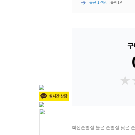
옵션 1 색상 :
블랙1P
구
★
★
최신순
별점 높은 순
별점 낮은 