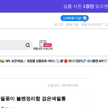
 제작 
(AD)
로그인
회원가입
처음 오셨어요?
상품코드 WFH0VHG
필꽂이 볼펜정리함 검은색필통