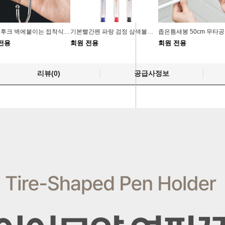
무타공후크 벽에붙이는 접착식후크 욕실용품정리
기본빨간펜 파랑 검정 삼색볼펜 막쓰는
전용
회원 전용
회원 전용
리뷰(0)
공급사정보