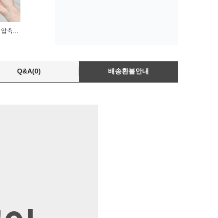
좁은틈새봉 50cm 무타공 압축봉 길이조절
Q&A(0)
배송환불안내