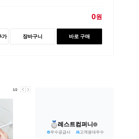
0
원
추가
장바구니
바로 구매
1/2
레스트컴퍼니
우수공급사
고객응대우수