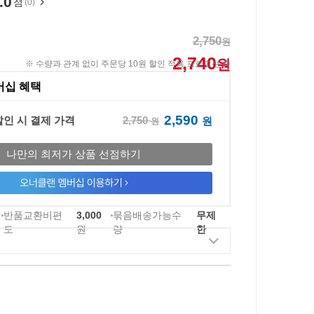
.0
점
(0)
2,750
원
2,740
원
※ 수량과 관계 없이 주문당 10원 할인 적용 프로모션 중
버십 혜택
2,590
2,750
할인 시 결제 가격
원
원
나만의 최저가 상품 선점하기
반품교환비편
3,000
묶음배송가능수
무제
도
원
량
한