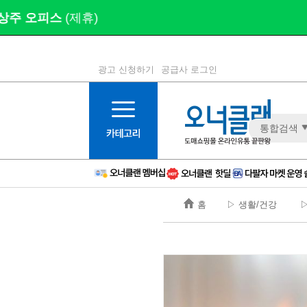
광고 신청하기
공급사 로그인
1등급
11등급
통합검색
2등급
12등급
3등급
13등급
4등급
14등급
5등급
15등급
홈
▷ 생활/건강
▷
6등급
16등급
7등급
17등급
8등급
신규
9등급
주의
10등급
BAD