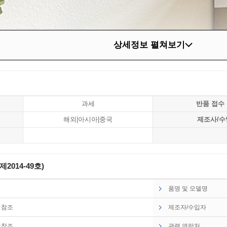
상세정보 펼쳐보기
과세
반품 접수
해외|아시아|중국
제조사/수
014-49호)
품명 및 모델명
명참조
제조자/수입자
명참조
관련 연락처