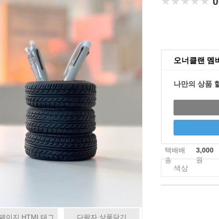
★★★★★
★★★★★
0
오너클랜 멤
나만의 상품 
택배배
3,000
송
원
색상
페이지 HTML태그
다팔자 상품담기