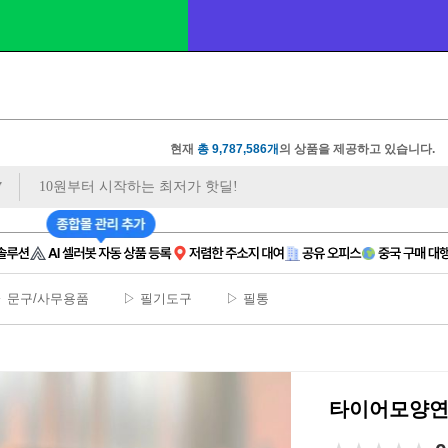
상품 사진
 1장만 
있으면❓ 모델컷/쇼츠까지
 무료
현재
총 9,787,586개
의 상품을 제공하고 있습니다.
 문구/사무용품
▷ 필기도구
▷ 필통
타이어모양연