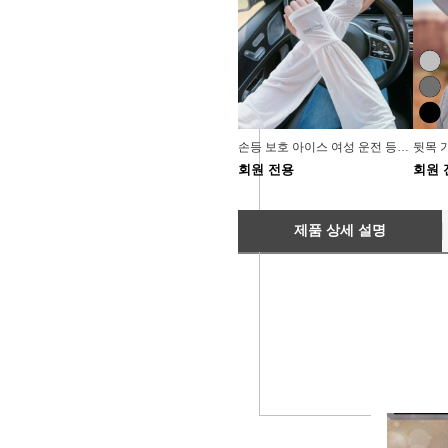
손등 보호 아이스 여성 운전 등산 쿨토시 팔토시 6색
회원 전용
회원 
제품 상세 설명