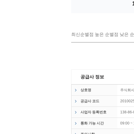
최신순
별점 높은 순
별점 낮은 
공급사 정보
상호명
주식회
공급사 코드
201002
사업자 등록번호
138-86-
통화 가능 시간
09:00 