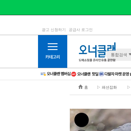
광고 신청하기
공급사 로그인
1등급
11등급
통합검색
2등급
12등급
3등급
13등급
4등급
14등급
5등급
15등급
홈
▷ 패션잡화
▷
6등급
16등급
7등급
17등급
8등급
신규
9등급
주의
10등급
BAD