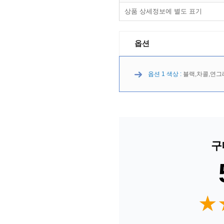
상품 상세정보에 별도 표기
옵션
옵션 1 색상 :
블랙,차콜,연그
구
★
★