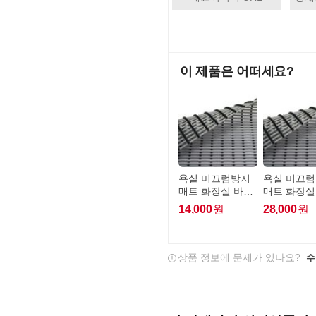
이 제품은 어떠세요?
욕실 미끄럼방지
욕실 미끄
매트 화장실 바닥
매트 화장실
발판 60cm x 100
발판 60cm x
14,000
원
28,000
원
cm
cm
상품 정보에 문제가 있나요?
수