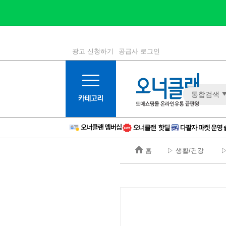
광고 신청하기
공급사 로그인
1등급
11등급
통합검색
2등급
12등급
3등급
13등급
4등급
14등급
5등급
15등급
홈
▷ 생활/건강
▷
6등급
16등급
7등급
17등급
8등급
신규
9등급
주의
10등급
BAD