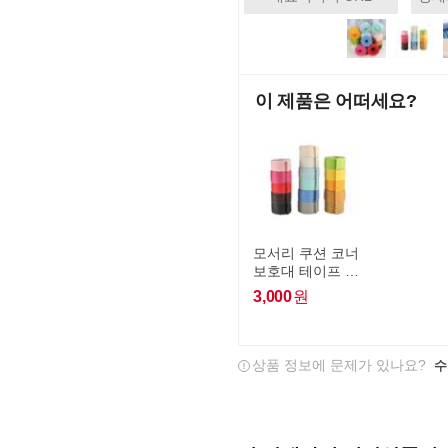
이 제품은 어떠세요?
모서리 쿠션 코너
보호대 테이프 모
서리쿠션
3,000
원
상품 정보에 문제가 있나요?
수