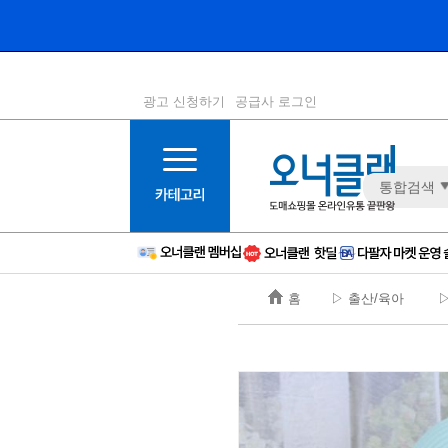
광고 신청하기
공급사 로그인
1등급
11등급
통합검색
2등급
12등급
3등급
13등급
4등급
14등급
5등급
15등급
홈
▷ 출산/육아
▷
6등급
16등급
7등급
17등급
8등급
신규
9등급
주의
10등급
BAD