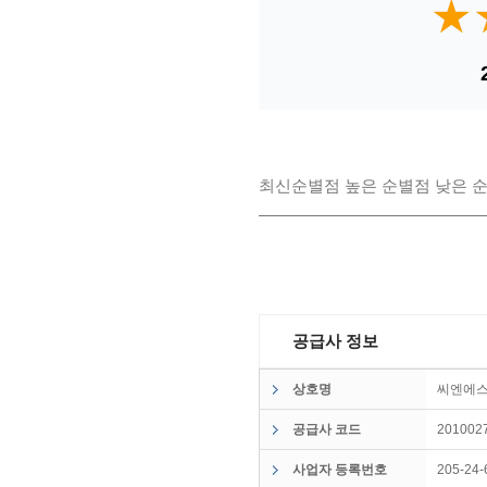
★
★
최신순
별점 높은 순
별점 낮은 
공급사 정보
상호명
씨엔에
공급사 코드
201002
사업자 등록번호
205-24-