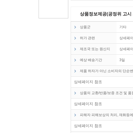
상품정보제공(공정위 고시 제2
상품군
기타
허가 관련
상세페이
제조국 또는 원산지
상세페이
예상 배송기간
3일
제품 하자가 아닌 소비자의 단순변
* 제조사 :브레인
* 원산지 :대한민국
상세페이지 참조
* 전기, 전자부품 정리 및 보관
* 공구 및 부속품 정리 및 보관
상품의 교환/반품/보증 조건 및 
* 액세서리, 귀금속 및 낚시용품 보
* 가정 상비용품 보관 및 펜시용품 
상세페이지 참조
피해자 피해보상의 처리, 재화등에
상세페이지 참조