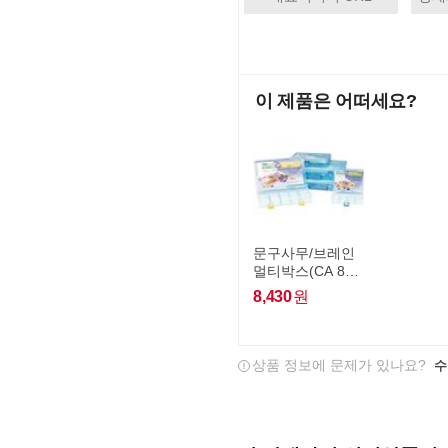
이 제품은 어떠세요?
문구사무/브레인
멀티박스(CA 80
5)
8,430
원
상품 정보에 문제가 있나요?
수