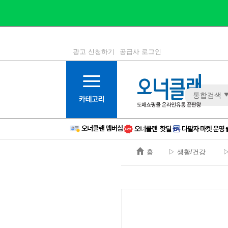
광고 신청하기
공급사 로그인
1등급
11등급
통합검색
2등급
12등급
3등급
13등급
4등급
14등급
5등급
15등급
홈
▷ 생활/건강
▷
6등급
16등급
7등급
17등급
8등급
신규
9등급
주의
10등급
BAD