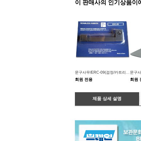
이 판매사의 인기상품이
문구사무/ERC-09(검정/카트리지)X5개
문구사무
회원 전용
회원 
제품 상세 설명