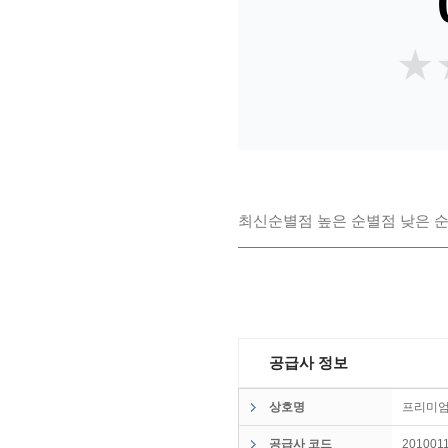
★
★
최신순
별점 높은 순
별점 낮은 
공급사 정보
상호명
프리미
공급사 코드
201001