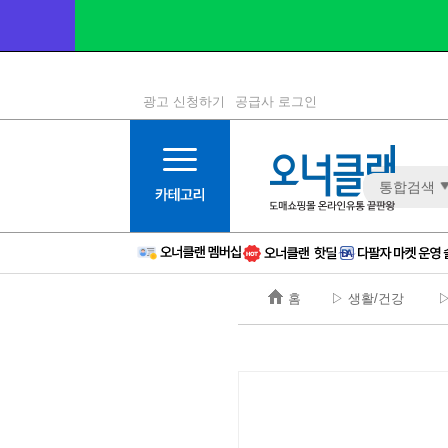
광고 신청하기
공급사 로그인
1등급
11등급
통합검색
2등급
12등급
3등급
13등급
4등급
14등급
5등급
15등급
홈
▷ 생활/건강
▷
6등급
16등급
7등급
17등급
8등급
신규
9등급
주의
10등급
BAD